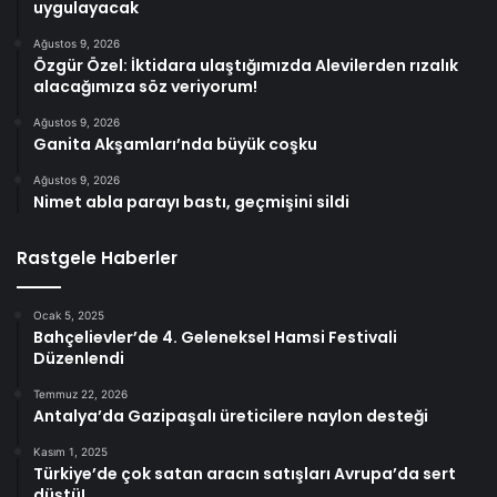
uygulayacak
Ağustos 9, 2026
Özgür Özel: İktidara ulaştığımızda Alevilerden rızalık
alacağımıza söz veriyorum!
Ağustos 9, 2026
Ganita Akşamları’nda büyük coşku
Ağustos 9, 2026
Nimet abla parayı bastı, geçmişini sildi
Rastgele Haberler
Ocak 5, 2025
Bahçelievler’de 4. Geleneksel Hamsi Festivali
Düzenlendi
Temmuz 22, 2026
Antalya’da Gazipaşalı üreticilere naylon desteği
Kasım 1, 2025
Türkiye’de çok satan aracın satışları Avrupa’da sert
düştü!