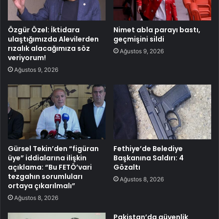
Özgür Özel: İktidara
Nimet abla parayı bastı,
ulaştığımızda Alevilerden
geçmişini sildi
rızalık alacağımıza söz
Ağustos 9, 2026
veriyorum!
Ağustos 9, 2026
Gürsel Tekin’den “figüran
Fethiye’de Belediye
üye” iddialarına ilişkin
Başkanına Saldırı: 4
açıklama: “Bu FETÖ’vari
Gözaltı
tezgahın sorumluları
Ağustos 8, 2026
ortaya çıkarılmalı”
Ağustos 8, 2026
Pakistan’da güvenlik