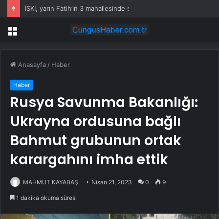
İSKİ, yarın Fatih’in 3 mahallesinde su kesintisi uygulayacak
Menü
Anasayfa
/
Haber
Haber
Rusya Savunma Bakanlığı:
Ukrayna ordusuna bağlı
Bahmut grubunun ortak
karargahını imha ettik
MAHMUT KAYABAŞ
Nisan 21, 2023
0
9
1 dakika okuma süresi