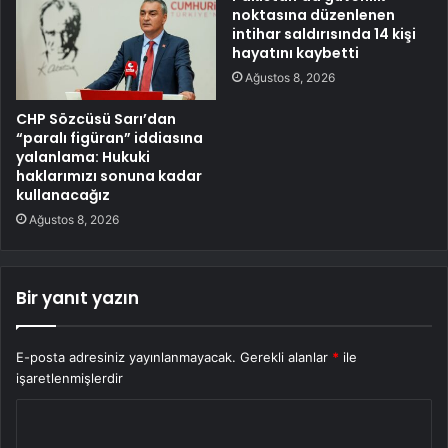
noktasına düzenlenen
intihar saldırısında 14 kişi
hayatını kaybetti
Ağustos 8, 2026
CHP Sözcüsü Sarı’dan
“paralı figüran” iddiasına
yalanlama: Hukuki
haklarımızı sonuna kadar
kullanacağız
Ağustos 8, 2026
Bir yanıt yazın
E-posta adresiniz yayınlanmayacak.
Gerekli alanlar
*
ile
işaretlenmişlerdir
Y
o