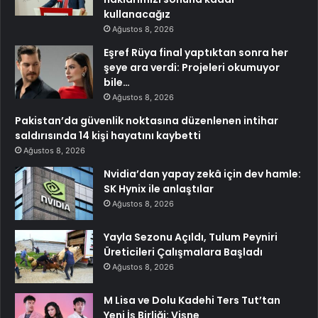
kullanacağız
Ağustos 8, 2026
Eşref Rüya final yaptıktan sonra her
şeye ara verdi: Projeleri okumuyor
bile…
Ağustos 8, 2026
Pakistan’da güvenlik noktasına düzenlenen intihar
saldırısında 14 kişi hayatını kaybetti
Ağustos 8, 2026
Nvidia’dan yapay zekâ için dev hamle:
SK Hynix ile anlaştılar
Ağustos 8, 2026
Yayla Sezonu Açıldı, Tulum Peyniri
Üreticileri Çalışmalara Başladı
Ağustos 8, 2026
M Lisa ve Dolu Kadehi Ters Tut’tan
Yeni İş Birliği: Vişne