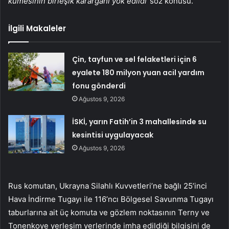
kümesinin birleşik karargahı yok edildi”
söz konusu.
İlgili Makaleler
Çin, tayfun ve sel felaketleri için 6
eyalete 180 milyon yuan acil yardım
fonu gönderdi
Ağustos 9, 2026
İSKİ, yarın Fatih’in 3 mahallesinde su
kesintisi uygulayacak
Ağustos 9, 2026
Rus komutan, Ukrayna Silahlı Kuvvetleri’ne bağlı 25’inci
Hava İndirme Tugayı ile 116’ncı Bölgesel Savunma Tugayı
taburlarına ait üç komuta ve gözlem noktasının Terny ve
Tonenkoye yerleşim yerlerinde imha edildiği bilgisini de