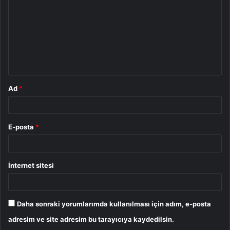
r
u
m
*
Ad
*
E-posta
*
İnternet sitesi
Daha sonraki yorumlarımda kullanılması için adım, e-posta
adresim ve site adresim bu tarayıcıya kaydedilsin.