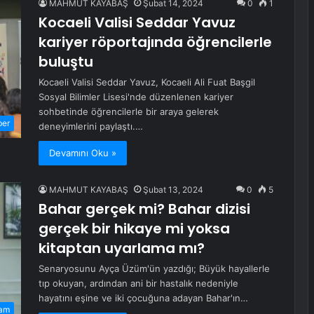
MAHMUT KAYABAŞ
Şubat 14, 2024
0
1
Kocaeli Valisi Seddar Yavuz
kariyer röportajında ​​öğrencilerle
buluştu
Kocaeli Valisi Seddar Yavuz, Kocaeli Ali Fuat Başgil
Sosyal Bilimler Lisesi'nde düzenlenen kariyer
sohbetinde öğrencilerle bir araya gelerek
ber
deneyimlerini paylaştı.…
Devamını Oku »
MAHMUT KAYABAŞ
Şubat 13, 2024
0
5
Bahar gerçek mi? Bahar dizisi
gerçek bir hikaye mi yoksa
kitaptan uyarlama mı?
Senaryosunu Ayça Üzüm'ün yazdığı; Büyük hayallerle
tıp okuyan, ardından ani bir hastalık nedeniyle
hayatını eşine ve iki çocuğuna adayan Bahar'ın…
am