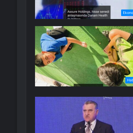
Ekon
Ha