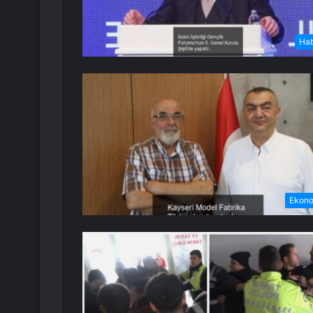
Ha
Ekon