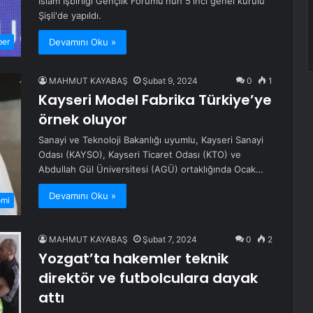
İslam İşbirliği Gençlik Forumu'nun 5'inci genel kurulu
Şişli'de yapıldı.
Devamını Oku »
ber
MAHMUT KAYABAŞ
Şubat 9, 2024
0
1
Kayseri Model Fabrika Türkiye’ye
örnek oluyor
Sanayi ve Teknoloji Bakanlığı uyumlu, Kayseri Sanayi
Odası (KAYSO), Kayseri Ticaret Odası (KTO) ve
Abdullah Gül Üniversitesi (AGÜ) ortaklığında Ocak…
Devamını Oku »
omi
MAHMUT KAYABAŞ
Şubat 7, 2024
0
2
Yozgat’ta hakemler teknik
direktör ve futbolculara dayak
attı