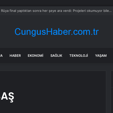
tan’da güvenlik noktasına düzenlenen intihar saldırısında 14 kişi hayatını
FA
HABER
EKONOMI
SAĞLIK
TEKNOLOJI
YAŞAM
BAŞ