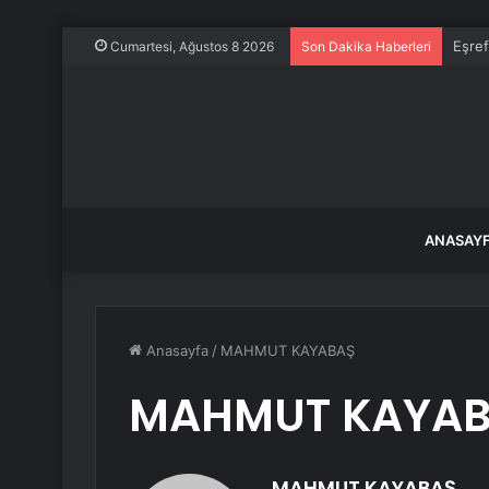
Pakis
Cumartesi, Ağustos 8 2026
Son Dakika Haberleri
ANASAY
Anasayfa
/
MAHMUT KAYABAŞ
MAHMUT KAYA
MAHMUT KAYABAŞ