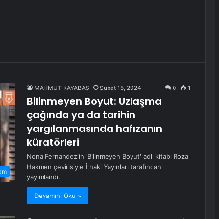
MAHMUT KAYABAŞ
Şubat 15, 2024
0
1
Bilinmeyen Boyut: Uzlaşma
çağında ya da tarihin
yargılanmasında hafızanın
küratörleri
Nona Fernandez'in 'Bilinmeyen Boyut' adlı kitabı Roza
Hakmen çevirisiyle İthaki Yayınları tarafından
am
yayımlandı.
Devamını Oku »