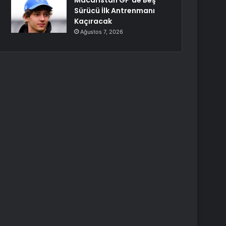
Macaristan GP’de Beş
Sürücü İlk Antrenmanı
Kaçıracak
Ağustos 7, 2026