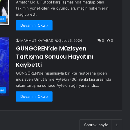
Amatör Lig 1. Futbol karşılaşmasında mağlup olan
takımın yöneticileri ve oyuncuları, maçın hakemlerini
mağlup etti.
ber
Devamını Oku »
MAHMUT KAYABAŞ
Şubat 5, 2024
0
0
GÜNGÖREN’de Müzisyen
Tartışma Sonucu Hayatını
Kaybetti
GÜNGÖREN'de nişanlısıyla birlikte restorana giden
müzisyen Umut Emre Aytekin (36) ile iki kişi arasında
çıkan tartışma sonucu Aytekin ağır yaralandı.…
ber
Devamını Oku »
Sonraki sayfa