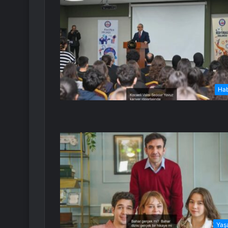
Ha
Yaş