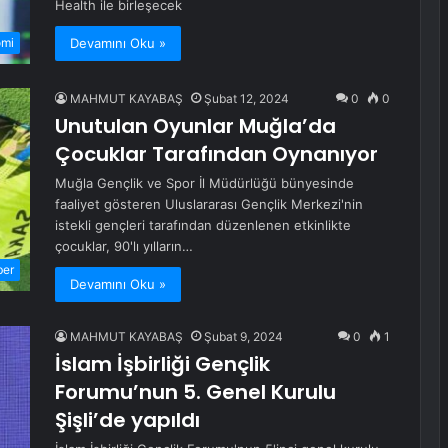
Health ile birleşecek
Devamını Oku »
omi
MAHMUT KAYABAŞ
Şubat 12, 2024
0
0
Unutulan Oyunlar Muğla’da
Çocuklar Tarafından Oynanıyor
Muğla Gençlik ve Spor İl Müdürlüğü bünyesinde
faaliyet gösteren Uluslararası Gençlik Merkezi'nin
istekli gençleri tarafından düzenlenen etkinlikte
çocuklar, 90'lı yılların…
ber
Devamını Oku »
MAHMUT KAYABAŞ
Şubat 9, 2024
0
1
İslam İşbirliği Gençlik
Forumu’nun 5. Genel Kurulu
Şişli’de yapıldı