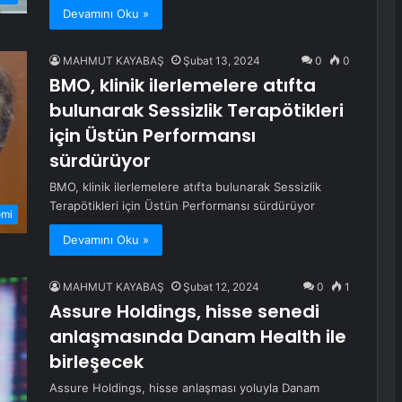
Devamını Oku »
MAHMUT KAYABAŞ
Şubat 13, 2024
0
0
BMO, klinik ilerlemelere atıfta
bulunarak Sessizlik Terapötikleri
için Üstün Performansı
sürdürüyor
BMO, klinik ilerlemelere atıfta bulunarak Sessizlik
Terapötikleri için Üstün Performansı sürdürüyor
omi
Devamını Oku »
MAHMUT KAYABAŞ
Şubat 12, 2024
0
1
Assure Holdings, hisse senedi
anlaşmasında Danam Health ile
birleşecek
Assure Holdings, hisse anlaşması yoluyla Danam