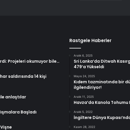
Rastgele Haberler
Aralık 6, 2025
rdi: Projeleri okumuyor bile…
Sri Lanka’da Ditwah Kasırg
479’a Yükseldi
ar saldırısında 14 kişi
Mayıs 24, 2025
Kıdem tazminatında bir dü
ilgilendiriyor!
le anlaştılar
Aralık 11, 2025
Havza’da Kanola Tohumu 
alışmalara Başladı
Aralık 5, 2022
İngiltere Dünya Kupası’nda
: Vişne
Kasım 28, 2022