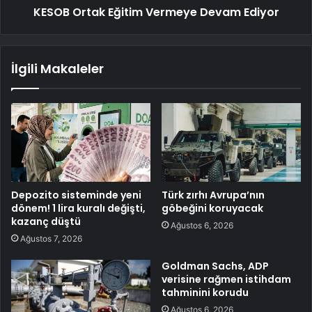
KESOB Ortak Eğitim Vermeye Devam Ediyor
İlgili Makaleler
Depozito sisteminde yeni
Türk zırhı Avrupa’nın
dönem! 1 lira kuralı değişti,
göbeğini koruyacak
kazanç düştü
Ağustos 6, 2026
Ağustos 7, 2026
Goldman Sachs, ADP
verisine rağmen istihdam
tahminini korudu
Ağustos 6, 2026