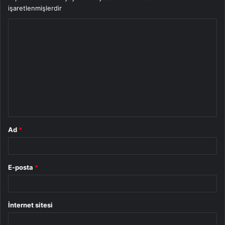
işaretlenmişlerdir
Y
o
r
u
m
*
Ad
*
E-posta
*
İnternet sitesi