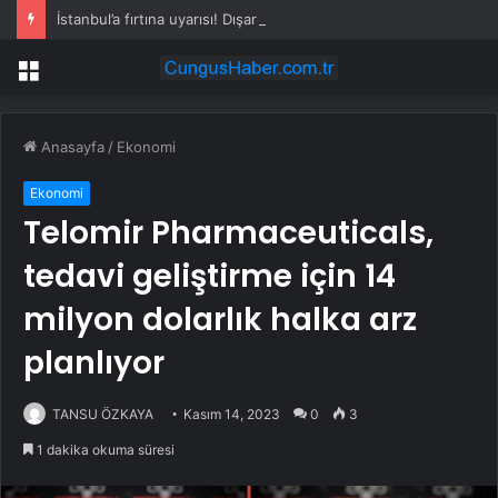
İstanbul’a fırtına uyarısı! Dışarı çıkmak bile zorlaşacak
Menü
Anasayfa
/
Ekonomi
Ekonomi
Telomir Pharmaceuticals,
tedavi geliştirme için 14
milyon dolarlık halka arz
planlıyor
TANSU ÖZKAYA
Kasım 14, 2023
0
3
1 dakika okuma süresi