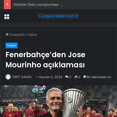
Gülistan Doku soruşturması: Tutuklanan 4 polis sağlık kontrolünün ardından cezaevine gönderildi
Menü
Anasayfa
/
Haber
Haber
Fenerbahçe’den Jose
Mourinho açıklaması
ÜMİT SAVĞA
Haziran 2, 2024
0
0
Bir dakikadan az