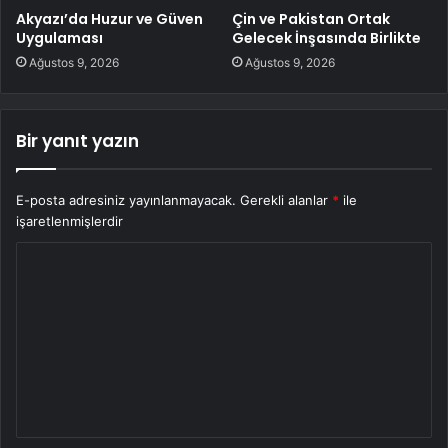
Akyazı’da Huzur ve Güven
Çin ve Pakistan Ortak
Uygulaması
Gelecek İnşasında Birlikte
Ağustos 9, 2026
Ağustos 9, 2026
Bir yanıt yazın
E-posta adresiniz yayınlanmayacak.
Gerekli alanlar
*
ile
işaretlenmişlerdir
Y
o
r
u
m
*