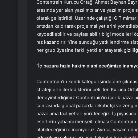
Contentrain Kurucu Ortağı Ahmet Bayhan Bayram
arasında yer alan yazılımcılar ve yazılım proje s
olarak geliştirildi. Üzerinde çalıştığı GIT mima
ortadan kaldırarak proje maliyetlerini yönetileb
kaydedilebilir ve paylaşılabilir bilgi modelleri öz
hız kazandırır. Yine sunduğu yetkilendirme sist
her grup üyesine farklı yetkiler atayarak gizlili
“İç pazara hızla hakim olabileceğimize inanıy
Contentrain’in kendi kategorisinde öne çıkması
stratejilerle ilerlediklerini belirten Kurucu O
deneyimlediğimiz Contentrain’in içerik pazarlam
sonrasında global pazarda rekabetçi ve zengin iç
pazarlama faaliyetleri yürüteceğiz. İç piyasad
eserlerin yabancı menşeili olması Contentrain i
olabileceğimize inanıyoruz. Ayrıca, yaşam dö
edecek ve çalışmaları yeni teknolojilere ölçekl