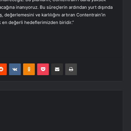
acağına inanıyoruz. Bu süreçlerin ardından yurt dışında
ış, değerlemesini ve karlılığını artıran Contentrain’in
 en değerli hedeflerimizden biridir.”
erest
Reddit
VKontakte
Odnoklassniki
Pocket
E-Posta ile paylaş
Yazdır