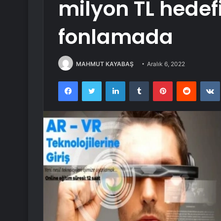
milyon TL hedefi
fonlamada
MAHMUT KAYABAŞ
Aralık 6, 2022
Facebook
Twitter
LinkedIn
Tumblr
Pinterest
Reddit