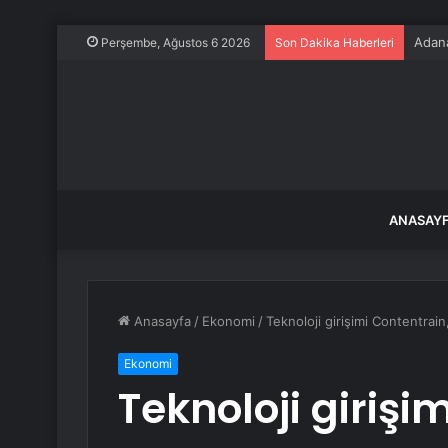
Adana
Perşembe, Ağustos 6 2026
Son Dakika Haberleri
ANASAY
Anasayfa
/
Ekonomi
/
Teknoloji girişimi Contentrai
Ekonomi
Teknoloji girişi