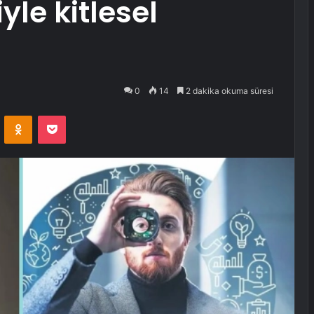
yle kitlesel
0
14
2 dakika okuma süresi
VKontakte
Odnoklassniki
Pocket