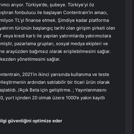
ımcı arıyor. Türkiye’de, şubeye. Türkiye’yi öz
ıştıran fonbulucu ile başlayan Contentrain’in amacı,
3 milyon TL’yi finanse etmek. Şimdiye kadar platforma
atırım türünün başlangıç ​​tarihi olan girişim şirketi olan
T veya kredi kartı ile yapılan yatırımlarda yatırımcılara
rmiştir, pazarlama grupları, sosyal medya ekipleri ve
ne arayüzden bağımsız olarak erişilebilmesini sağlar.
erkezden yönetilmesini sağlar.
tentrain, 2021’in ikinci yarısında kullanıma ve teste
yileştirmenin ardından satılabilir bir ticari ürün olarak
atıldı. /Açık Beta için geliştirme. ; Yayınlanmasını
80, yurt içinden 20 olmak üzere 1000’e yakın kayıtlı
lgi güvenliğini optimize eder