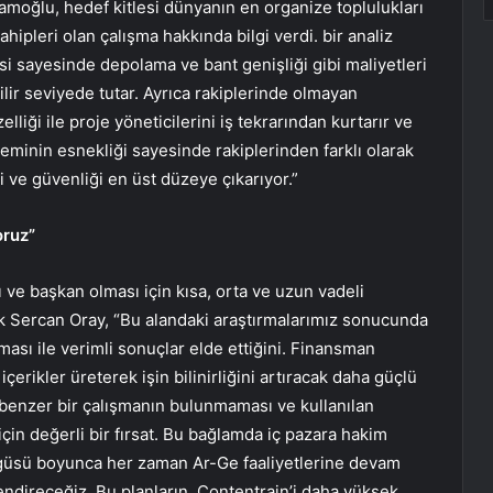
oğlu, hedef kitlesi dünyanın en organize toplulukları
ahipleri olan çalışma hakkında bilgi verdi. bir analiz
risi sayesinde depolama ve bant genişliği gibi maliyetleri
ilir seviyede tutar. Ayrıca rakiplerinde olmayan
elliği ile proje yöneticilerini iş tekrarından kurtarır ve
eminin esnekliği sayesinde rakiplerinden farklı olarak
ği ve güvenliği en üst düzeye çıkarıyor.”
oruz”
 ve başkan olması için kısa, orta ve uzun vadeli
rtak Sercan Oray, “Bu alandaki araştırmalarımız sonucunda
ası ile verimli sonuçlar elde ettiğini. Finansman
erikler üreterek işin bilinirliğini artıracak daha güçlü
a benzer bir çalışmanın bulunmaması ve kullanılan
çin değerli bir fırsat. Bu bağlamda iç pazara hakim
ngüsü boyunca her zaman Ar-Ge faaliyetlerine devam
endireceğiz. Bu planların, Contentrain’i daha yüksek