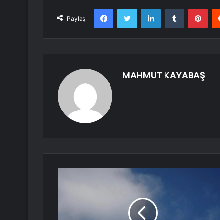
Facebook
Twitter
LinkedIn
Tumblr
Pint
Paylaş
MAHMUT KAYABAŞ