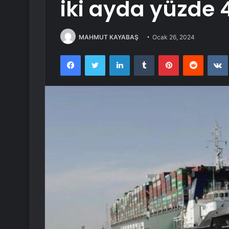
iki ayda yüzde 
MAHMUT KAYABAŞ
Ocak 26, 2024
Facebook
Twitter
LinkedIn
Tumblr
Pinterest
Reddit