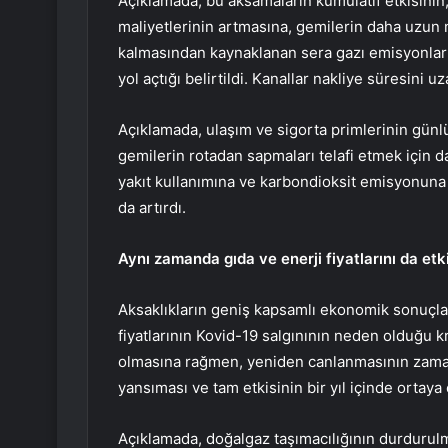
Açıklamada, bu aksamaların kümülatif etkisinin,
maliyetlerinin artmasına, gemilerin daha uzun 
kalmasından kaynaklanan sera gazı emisyonlar
yol açtığı belirtildi. Kanallar nakliye süresini u
Açıklamada, ulaşım ve sigorta primlerinin günlük
gemilerin rotadan sapmaları telafi etmek için d
yakıt kullanımına ve karbondioksit emisyonuna 
da artırdı.
Aynı zamanda gıda ve enerji fiyatlarını da etki
Aksaklıkların geniş kapsamlı ekonomik sonuçla
fiyatlarının Kovid-19 salgınının neden olduğu kr
olmasına rağmen, yeniden canlanmasının zaman al
yansıması ve tam etkisinin bir yıl içinde ortaya
Açıklamada, doğalgaz taşımacılığının durdurulma