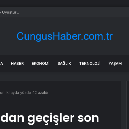
e Uyuşturucu Operasyonu: 1.7 Milyon Hap Ele Geçirildi
FA
HABER
EKONOMI
SAĞLIK
TEKNOLOJI
YAŞAM
on iki ayda yüzde 42 azaldı
dan geçişler son