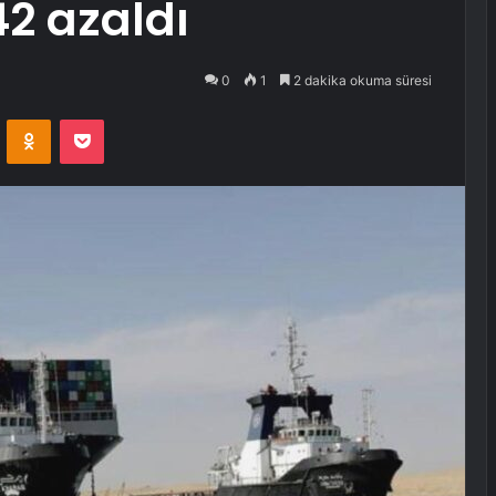
42 azaldı
0
1
2 dakika okuma süresi
VKontakte
Odnoklassniki
Pocket