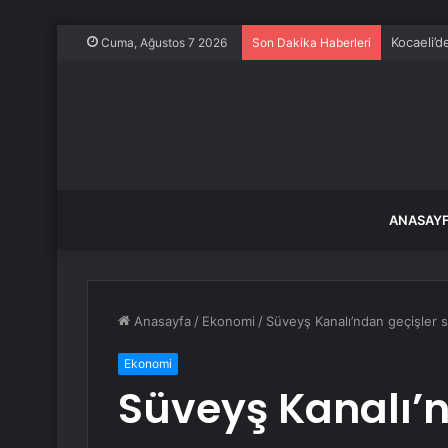
Kocaeli’d
Cuma, Ağustos 7 2026
Son Dakika Haberleri
ANASAY
Anasayfa
/
Ekonomi
/
Süveyş Kanalı’ndan geçişler s
Ekonomi
Süveyş Kanalı’n