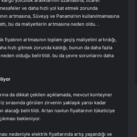
 kargo yolculuk aralıklarının uzamasına, ticaret
mesafeler ve daha hızlı yol kat etmek zorunda
ının artmasına, Süveyş ve Panama’nın kullanılmamasına
zattı, bu da maliyetlerin artmasına neden oldu. .
 fiyatının artmasının toplam geçiş maliyetini artırdığı,
aha hızlı gitmek zorunda kaldığı, bunun da daha fazla
neden olduğu belirtildi. bu da çevre sorunlarını daha
liyor
rına da dikkat çekilen açıklamada, mevcut konteyner
iz sırasında görülen zirvenin yaklaşık yarısı kadar
acağı belirtildi. Artan navlun fiyatlarının tüketiciye
 çıkması bekleniyor.
sı nedeniyle elektrik fiyatlarında artış yaşandığı ve