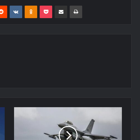
erest
Reddit
VKontakte
Odnoklassniki
Pocket
E-Posta ile paylaş
Yazdır