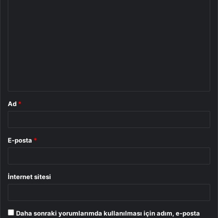
Y
o
r
u
m
*
Ad
*
E-posta
*
İnternet sitesi
Daha sonraki yorumlarımda kullanılması için adım, e-posta