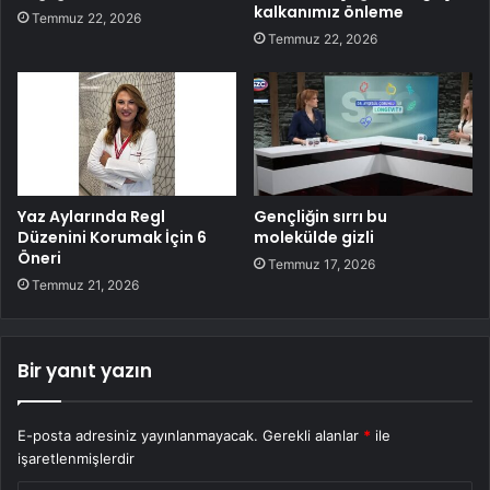
kalkanımız önleme
Temmuz 22, 2026
Temmuz 22, 2026
Yaz Aylarında Regl
Gençliğin sırrı bu
Düzenini Korumak İçin 6
molekülde gizli
Öneri
Temmuz 17, 2026
Temmuz 21, 2026
Bir yanıt yazın
E-posta adresiniz yayınlanmayacak.
Gerekli alanlar
*
ile
işaretlenmişlerdir