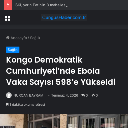
İSKİ, yarın Fatih’in 3 mahallesinde su kesintisi uygulayacak
Menü
Anasayfa
/
Sağlık
Sağlık
Kongo Demokratik
Cumhuriyeti’nde Ebola
Vaka Sayısı 598’e Yükseldi
NURCAN BAYRAM
Temmuz 4, 2026
0
0
1 dakika okuma süresi