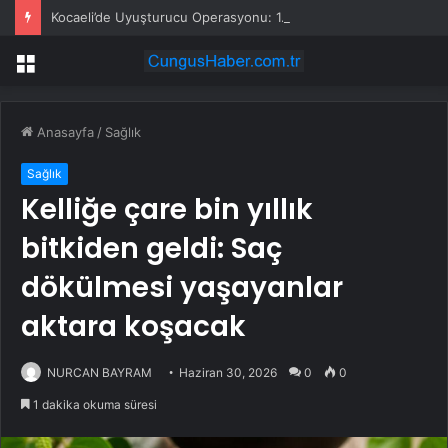
Kocaeli’de Uyuşturucu Operasyonu: 1.7 Milyon Hap Ele Geçirildi
Menü
Anasayfa
/
Sağlık
Sağlık
Kelliğe çare bin yıllık
bitkiden geldi: Saç
dökülmesi yaşayanlar
aktara koşacak
NURCAN BAYRAM
Haziran 30, 2026
0
0
1 dakika okuma süresi