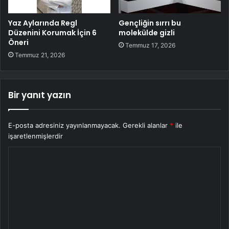
Yaz Aylarında Regl
Gençliğin sırrı bu
Düzenini Korumak İçin 6
molekülde gizli
Öneri
Temmuz 17, 2026
Temmuz 21, 2026
Bir yanıt yazın
E-posta adresiniz yayınlanmayacak.
Gerekli alanlar
*
ile
işaretlenmişlerdir
Y
o
r
u
m