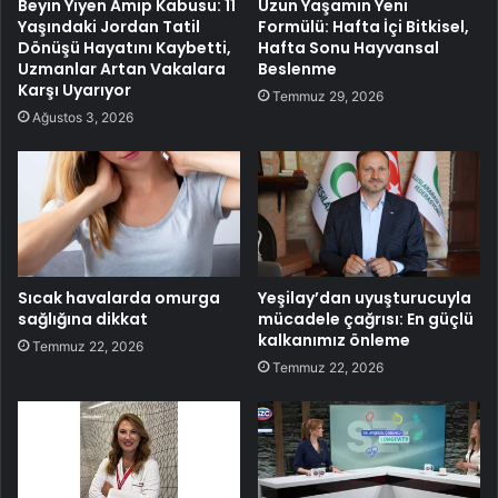
Beyin Yiyen Amip Kabusu: 11
Uzun Yaşamın Yeni
Yaşındaki Jordan Tatil
Formülü: Hafta İçi Bitkisel,
Dönüşü Hayatını Kaybetti,
Hafta Sonu Hayvansal
Uzmanlar Artan Vakalara
Beslenme
Karşı Uyarıyor
Temmuz 29, 2026
Ağustos 3, 2026
Sıcak havalarda omurga
Yeşilay’dan uyuşturucuyla
sağlığına dikkat
mücadele çağrısı: En güçlü
kalkanımız önleme
Temmuz 22, 2026
Temmuz 22, 2026