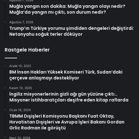
Muğla yangın son dakika: Muğla yangın olayı nedir?
Muğla’da yangın mı çıktı, son durum nedir?
Ağustos 7, 2026
Trump’ın Türkiye yorumu şimdiden dengeleri değiştirdi:
Netanyahu soğuk terler döküyor
Rastgele Haberler
Aralık 10, 2022
BM İnsan Hakları Yüksek Komiseri Türk, Sudan’daki
çerçeve anlaşmayı destekliyor
Kasım 10, 2025
İngiliz misyonerlerinin gizli ağı gün yüzüne çıktı…
Misyoner istihbaratçıları deşifre eden kitap raflarda
Ocak 16, 2024
TBMM Dışişleri Komisyonu Başkanı Fuat Oktay,
Hırvatistan Dışişleri ve Avrupa İşleri Bakanı Gordan
Grlic Radman ile görüştü
Mart 10, 2026