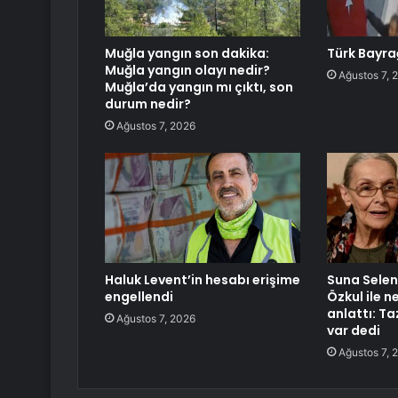
Muğla yangın son dakika:
Türk Bayra
Muğla yangın olayı nedir?
Ağustos 7, 
Muğla’da yangın mı çıktı, son
durum nedir?
Ağustos 7, 2026
Haluk Levent’in hesabı erişime
Suna Selen 
engellendi
Özkul ile 
anlattı: T
Ağustos 7, 2026
var dedi
Ağustos 7, 