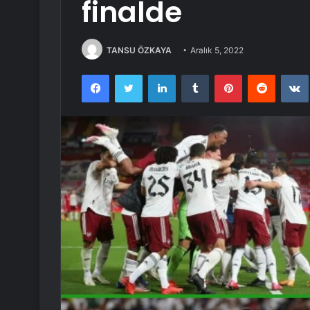
finalde
TANSU ÖZKAYA
Aralık 5, 2022
Facebook
Twitter
LinkedIn
Tumblr
Pinterest
Reddit