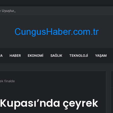
e Uyuşturucu Operasyonu: 1.7 Milyon Hap Ele Geçirildi
FA
HABER
EKONOMI
SAĞLIK
TEKNOLOJI
YAŞAM
ek finalde
 Kupası’nda çeyrek