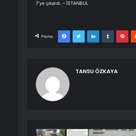
7’ye çıkardı. – İSTANBUL
Facebook
Twitter
LinkedIn
Tumblr
Pint
Paylaş
TANSU ÖZKAYA