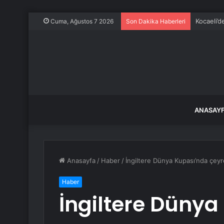
Kocaeli’d
Cuma, Ağustos 7 2026
Son Dakika Haberleri
ANASAY
Anasayfa
/
Haber
/
İngiltere Dünya Kupası’nda çeyr
Haber
İngiltere Dünya