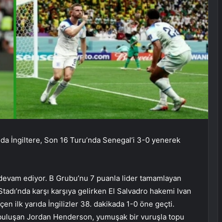
a İngiltere, Son 16 Turu’nda Senegal’i 3-0 yenerek
evam ediyor. B Grubu’nu 7 puanla lider tamamlayan
 Stadı’nda karşı karşıya gelirken El Salvadro hakemi Ivan
çen ilk yarıda İngilizler 38. dakikada 1-0 öne geçti.
a buluşan Jordan Henderson, yumuşak bir vuruşla topu