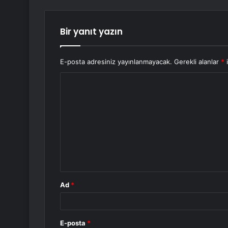
Bir yanıt yazın
E-posta adresiniz yayınlanmayacak.
Gerekli alanlar
*
i
Y
o
r
u
m
*
Ad
*
E-posta
*