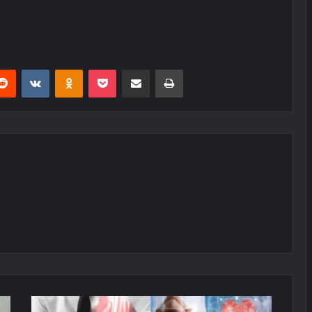
erest
Reddit
VKontakte
Odnoklassniki
Pocket
E-Posta ile paylaş
Yazdır