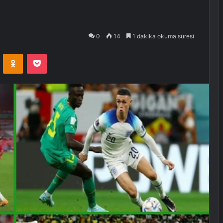
0
14
1 dakika okuma süresi
VKontakte
Odnoklassniki
Pocket