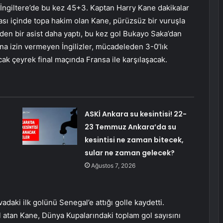
İngiltere’de bu kez 45+3. Kaptan Harry Kane dakikalar
ası içinde topa hakim olan Kane, pürüzsüz bir vuruşla
Foden bir asist daha yaptı, bu kez gol Bukayo Saka’dan
na izin vermeyen İngilizler, mücadeleden 3-0’lık
nacak çeyrek final maçında Fransa ile karşılaşacak.
ASKİ Ankara su kesintisi! 22-
23 Temmuz Ankara’da su
kesintisi ne zaman bitecek,
sular ne zaman gelecek?
Ağustos 7, 2026
adaki ilk golünü Senegal’e attığı golle kaydetti.
atan Kane, Dünya Kupalarındaki toplam gol sayısını