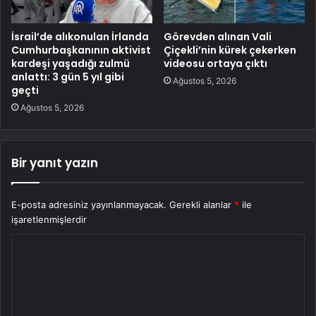
İsrail’de alıkonulan İrlanda
Görevden alınan Vali
Cumhurbaşkanının aktivist
Çiçekli’nin kürek çekerken
kardeşi yaşadığı zulmü
videosu ortaya çıktı
anlattı: 3 gün 5 yıl gibi
Ağustos 5, 2026
geçti
Ağustos 5, 2026
Bir yanıt yazın
E-posta adresiniz yayınlanmayacak.
Gerekli alanlar
*
ile
işaretlenmişlerdir
Y
o
r
u