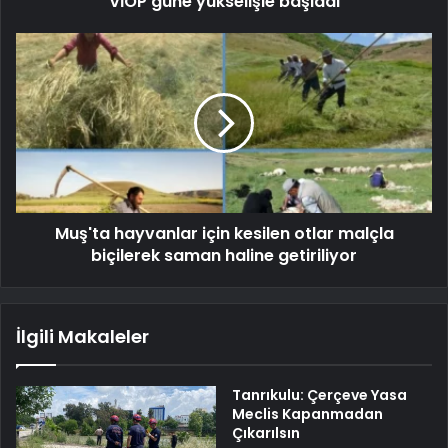
VİOP güne yükselişle başladı
Muş'ta hayvanlar için kesilen otlar malçla
biçilerek saman haline getiriliyor
İlgili Makaleler
Tanrıkulu: Çerçeve Yasa
Meclis Kapanmadan
Çıkarılsın