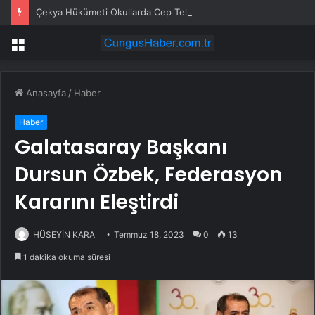
Çekya Hükümeti Okullarda Cep Telefonu Yasağını Onayladı
Menü
Anasayfa
/
Haber
Haber
Galatasaray Başkanı
Dursun Özbek, Federasyon
Kararını Eleştirdi
HÜSEYİN KARA
Temmuz 18, 2023
0
13
1 dakika okuma süresi