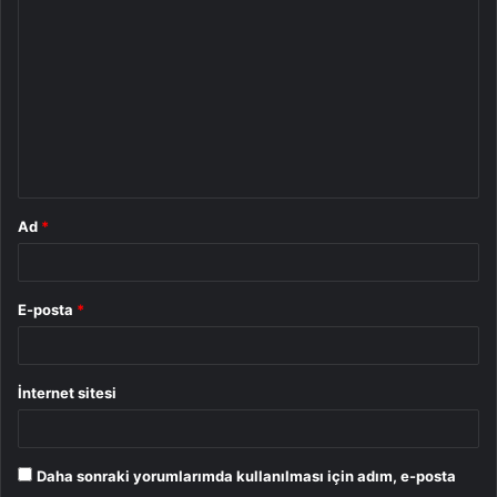
o
r
u
m
*
Ad
*
E-posta
*
İnternet sitesi
Daha sonraki yorumlarımda kullanılması için adım, e-posta