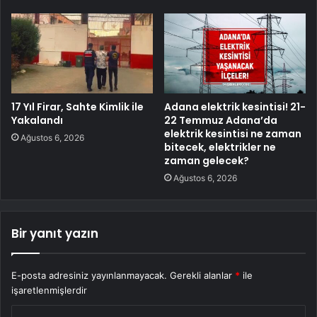
17 Yıl Firar, Sahte Kimlik ile
Adana elektrik kesintisi! 21-
Yakalandı
22 Temmuz Adana’da
elektrik kesintisi ne zaman
Ağustos 6, 2026
bitecek, elektrikler ne
zaman gelecek?
Ağustos 6, 2026
Bir yanıt yazın
E-posta adresiniz yayınlanmayacak.
Gerekli alanlar
*
ile
işaretlenmişlerdir
Y