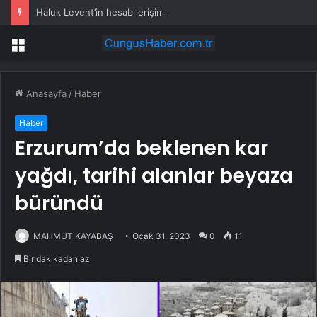
Haluk Levent’in hesabı erişime engellendi
Menü
Anasayfa
/
Haber
Haber
Erzurum’da beklenen kar
yağdı, tarihi alanlar beyaza
büründü
MAHMUT KAYABAŞ
Ocak 31, 2023
0
11
Bir dakikadan az