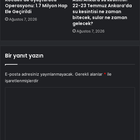
Operasyonu: 1.7 Milyon Hap
22-23 Temmuz Ankara’da
Ele Geçirildi
su kesintisi ne zaman
bitecek, sular ne zaman
Ağustos 7, 2026
gelecek?
Ağustos 7, 2026
Bir yanıt yazın
E-posta adresiniz yayınlanmayacak.
Gerekli alanlar
*
ile
işaretlenmişlerdir
Y
o
r
u
m
*