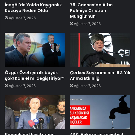
İnegöl’de Yolda Kayganlık
79. Cannes’da Altın
Kazaya Neden Oldu
Palmiye Cristian
Mungiu’nun
Ağustos 7, 2026
Ağustos 7, 2026
Özgür Özel için ilk büyük
Çerkes Soykırımı’nın 162. Yılı
şok! Kale el mi değiştiriyor?
Anma Etkinliği
Ağustos 7, 2026
Ağustos 7, 2026
Kocaeli’de Uyuşturucu
ASKİ Ankara su kesintisi!