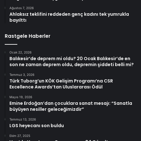
Ağustos 7, 2026
Ahlaksız teklifini reddeden genç kadını tek yumrukla
bayılttı
Rastgele Haberler
Ocak 22, 2026
Balıkesir’de deprem mi oldu? 20 Ocak Balıkesir’de en
son ne zaman deprem oldu, depremin şiddeti belli mi?
Temmuz 3, 2026
Türk Tuborg’un KÖK Gelişim Programı’na CSR
Excellence Awards’tan Uluslararası Ödül
Mayıs 19, 2026
Emine Erdoğan’dan çocuklara sanat mesajı: “Sanatla
büyüyen nesiller geleceğimizdir”
Temmuz 13, 2026
LGS heyecanı son buldu
Ekim 27, 2025