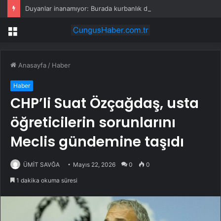
Duyanlar inanamıyor: Burada kurbanlık düze ve tosunlar 45 bin liraya satılıyor
Menü
Anasayfa
/
Haber
Haber
CHP’li Suat Özçağdaş, usta
öğreticilerin sorunlarını
Meclis gündemine taşıdı
ÜMİT SAVĞA
Mayıs 22, 2026
0
0
1 dakika okuma süresi