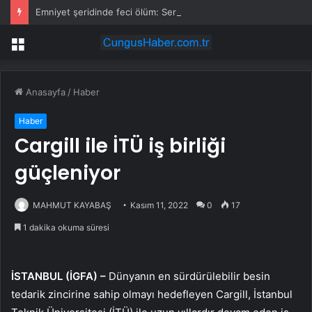
Emniyet şeridinde feci ölüm: Servis şoförüne midibüs çarptı
Menü
Anasayfa
/
Haber
Haber
Cargill ile İTÜ iş birliği
güçleniyor
MAHMUT KAYABAŞ
Kasım 11, 2022
0
17
1 dakika okuma süresi
İSTANBUL (İGFA) –
Dünyanın en sürdürülebilir besin
tedarik zincirine sahip olmayı hedefleyen Cargill, İstanbul