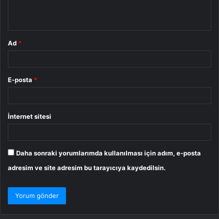
m
*
Ad
*
E-posta
*
İnternet sitesi
Daha sonraki yorumlarımda kullanılması için adım, e-posta
adresim ve site adresim bu tarayıcıya kaydedilsin.