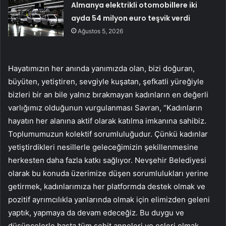
Almanya elektrikli otomobillere iki
ayda 54 milyon euro teşvik verdi
Ağustos 5, 2026
Hayatımızın her anında yanımızda olan, bizi doğuran,
büyüten, yetiştiren, sevgiyle kuşatan, şefkatli yüreğiyle
bizleri bir an bile yalnız bırakmayan kadınların en değerli
varlığımız olduğunun vurgulanması Savran, “Kadınların
hayatın her alanına aktif olarak katılma imkanına sahibiz.
Toplumumuzun kolektif sorumluluğudur. Çünkü kadınlar
yetiştirdikleri nesillerle geleceğimizin şekillenmesine
herkesten daha fazla katkı sağlıyor. Nevşehir Belediyesi
olarak bu konuda üzerimize düşen sorumlulukları yerine
getirmek, kadınlarımıza her platformda destek olmak ve
pozitif ayrımcılıkla yanlarında olmak için elimizden geleni
yaptık, yapmaya da devam edeceğiz. Bu duygu ve
düşüncelerle başta tüm şehit anneleri ve eşleri olmak