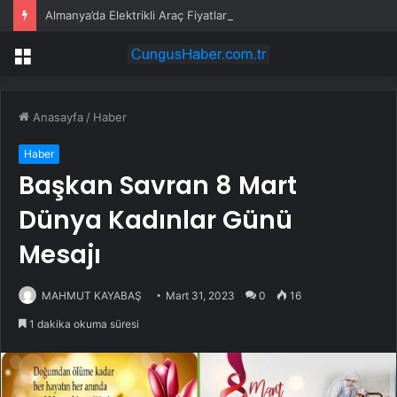
Almanya’da Elektrikli Araç Fiyatları Değişiyor: Modeller Ucuzluyor, Ortalama Fiyat Artıyor
Menü
Anasayfa
/
Haber
Haber
Başkan Savran 8 Mart
Dünya Kadınlar Günü
Mesajı
MAHMUT KAYABAŞ
Mart 31, 2023
0
16
1 dakika okuma süresi