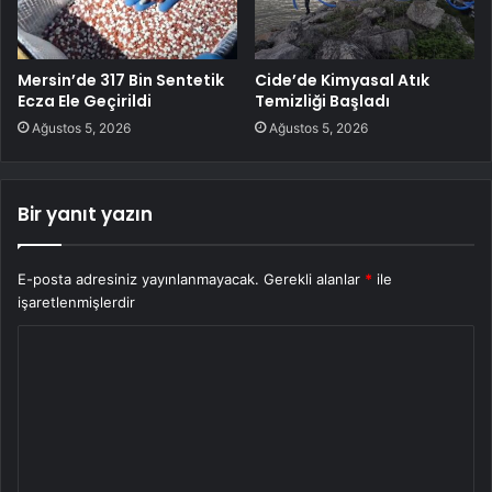
Mersin’de 317 Bin Sentetik
Cide’de Kimyasal Atık
Ecza Ele Geçirildi
Temizliği Başladı
Ağustos 5, 2026
Ağustos 5, 2026
Bir yanıt yazın
E-posta adresiniz yayınlanmayacak.
Gerekli alanlar
*
ile
işaretlenmişlerdir
Y
o
r
u
m