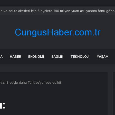
ın Fatih’in 3 mahallesinde su kesintisi uygulayacak
FA
HABER
EKONOMI
SAĞLIK
TEKNOLOJI
YAŞAM
ız! 8 suçlu daha Türkiye’ye iade edildi
: