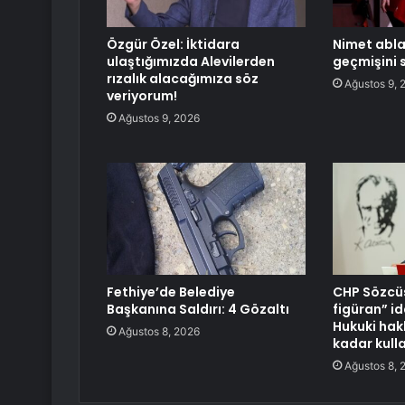
Özgür Özel: İktidara
Nimet abla
ulaştığımızda Alevilerden
geçmişini s
rızalık alacağımıza söz
Ağustos 9, 
veriyorum!
Ağustos 9, 2026
Fethiye’de Belediye
CHP Sözcüs
Başkanına Saldırı: 4 Gözaltı
figüran” i
Hukuki hak
Ağustos 8, 2026
kadar kull
Ağustos 8, 