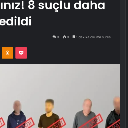
ız! 8 suçlu daha
edildi
0
0
1 dakika okuma süresi
VKontakte
Odnoklassniki
Pocket