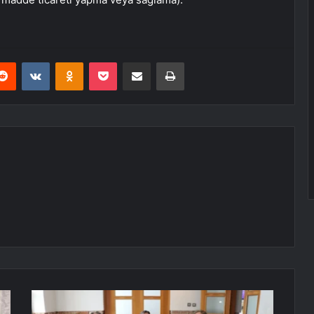
erest
Reddit
VKontakte
Odnoklassniki
Pocket
E-Posta ile paylaş
Yazdır