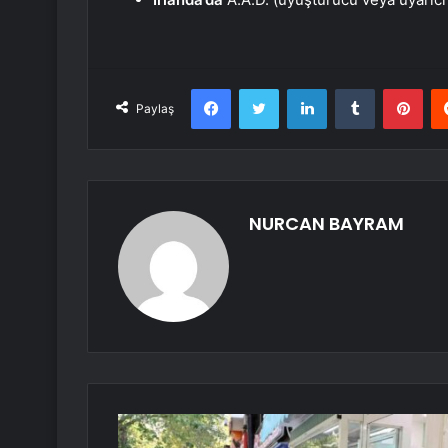
Facebook
Twitter
LinkedIn
Tumblr
Pint
Paylaş
NURCAN BAYRAM