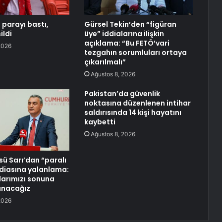
 parayı bastı,
Gürsel Tekin’den “figüran
ildi
üye” iddialarına ilişkin
açıklama: “Bu FETÖ’vari
2026
tezgahın sorumluları ortaya
çıkarılmalı”
Ağustos 8, 2026
Pakistan’da güvenlik
noktasına düzenlenen intihar
saldırısında 14 kişi hayatını
kaybetti
Ağustos 8, 2026
ü Sarı’dan “paralı
ddiasına yalanlama:
larımızı sonuna
anacağız
2026