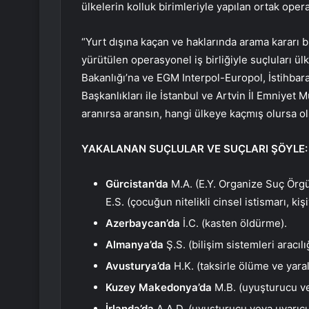
ülkelerin kolluk birimleriyle yapılan ortak opera
“Yurt dışına kaçan ve haklarında arama kararı bulu
yürütülen operasyonel iş birliğiyle suçluları ü
Bakanlığı’na ve EGM Interpol-Europol, İstihbara
Başkanlıkları ile İstanbul ve Artvin İl Emniyet
aranırsa aransın, hangi ülkeye kaçmış olursa o
YAKALANAN SUÇLULAR VE SUÇLARI ŞÖYLE:
Gürcistan’da
M.A. (E.Y. Organize Suç Örgü
E.S. (çocuğun nitelikli cinsel istismarı, k
Azerbaycan’da
İ.C. (kasten öldürme).
Almanya’da
Ş.S. (bilişim sistemleri aracılı
Avusturya’da
H.K. (taksirle ölüme ve yar
Kuzey Makedonya’da
M.B. (uyuşturucu v
İrlanda’da
A.A.D. (uyuşturucu veya uyarıc