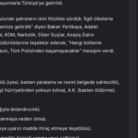
syonlarla Türkiye’ye getirildi.
nan şahısların izini titizlikle sürdük. İlgili ülkelerle
lkemize getirdik” diyen Bakan Yerlikaya, Adalet
t, KOM, Narkotik, Siber Suçlar, Asayiş Daire
 Müdürlüklerine teşekkür ederek, “Hangi bültenle
lsun, Türk Polisinden kaçamayacaklar” mesajını verdi.
tü üyesi, kasten yaralama ve resmi belgede sahtecilik),
işiyi hürriyetinden yoksun kılma), A.K. (kasten öldürme).
ğıyla dolandırıcılık).
alanmaya neden olma).
eya uyarıcı madde ihraç etmeye teşebbüs).
ı madde ticareti yapma veya sağlama).