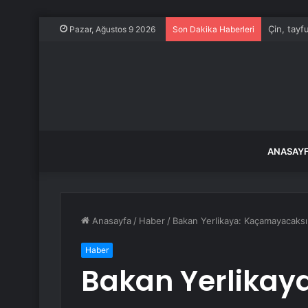
İSKİ, yar
Pazar, Ağustos 9 2026
Son Dakika Haberleri
ANASAY
Anasayfa
/
Haber
/
Bakan Yerlikaya: Kaçamayacaksın
Haber
Bakan Yerlikaya