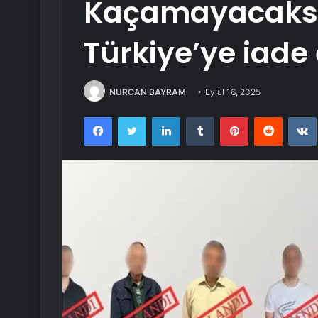
Kaçamayacaksın
Türkiye’ye iade 
NURCAN BAYRAM
Eylül 16, 2025
Facebook
Twitter
LinkedIn
Tumblr
Pinterest
Reddit