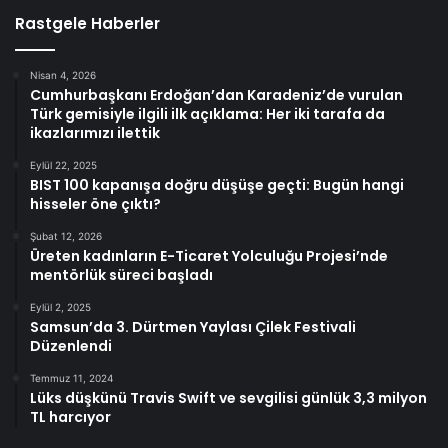
Rastgele Haberler
Nisan 4, 2026
Cumhurbaşkanı Erdoğan’dan Karadeniz’de vurulan
Türk gemisiyle ilgili ilk açıklama: Her iki tarafa da
ikazlarımızı ilettik
Eylül 22, 2025
BIST 100 kapanışa doğru düşüşe geçti: Bugün hangi
hisseler öne çıktı?
Şubat 12, 2026
Üreten kadınların E-Ticaret Yolculuğu Projesi’nde
mentörlük süreci başladı
Eylül 2, 2025
Samsun’da 3. Dürtmen Yaylası Çilek Festivali
Düzenlendi
Temmuz 11, 2024
Lüks düşkünü Travis Swift ve sevgilisi günlük 3,3 milyon
TL harcıyor