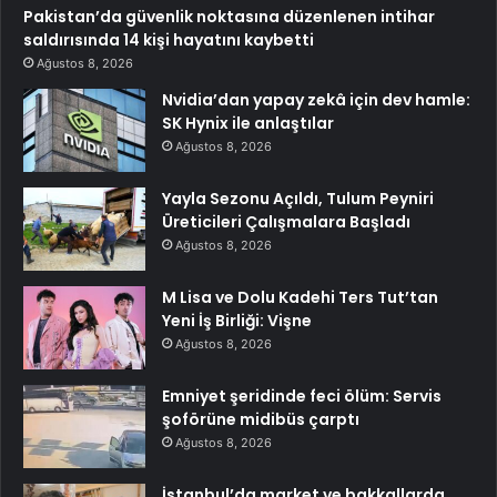
Pakistan’da güvenlik noktasına düzenlenen intihar
saldırısında 14 kişi hayatını kaybetti
Ağustos 8, 2026
Nvidia’dan yapay zekâ için dev hamle:
SK Hynix ile anlaştılar
Ağustos 8, 2026
Yayla Sezonu Açıldı, Tulum Peyniri
Üreticileri Çalışmalara Başladı
Ağustos 8, 2026
M Lisa ve Dolu Kadehi Ters Tut’tan
Yeni İş Birliği: Vişne
Ağustos 8, 2026
Emniyet şeridinde feci ölüm: Servis
şoförüne midibüs çarptı
Ağustos 8, 2026
İstanbul’da market ve bakkallarda