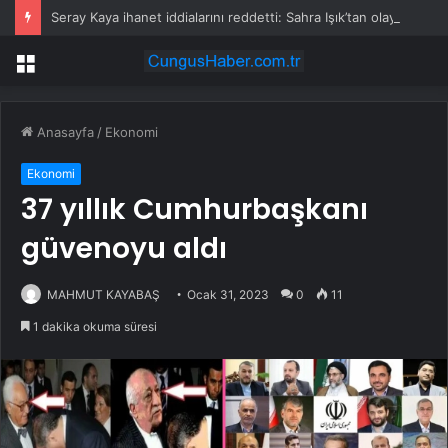
Seray Kaya ihanet iddialarını reddetti: Sahra Işık’tan olay gönderme geldi
Menü
Anasayfa
/
Ekonomi
Ekonomi
37 yıllık Cumhurbaşkanı
güvenoyu aldı
MAHMUT KAYABAŞ
Ocak 31, 2023
0
11
1 dakika okuma süresi