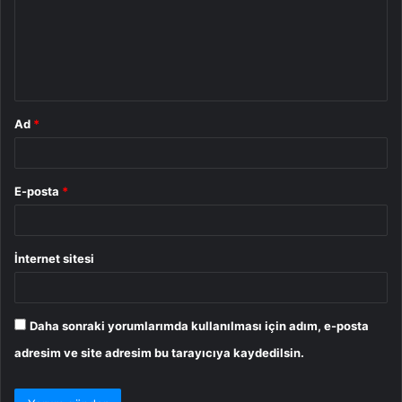
u
m
*
Ad
*
E-posta
*
İnternet sitesi
Daha sonraki yorumlarımda kullanılması için adım, e-posta
adresim ve site adresim bu tarayıcıya kaydedilsin.