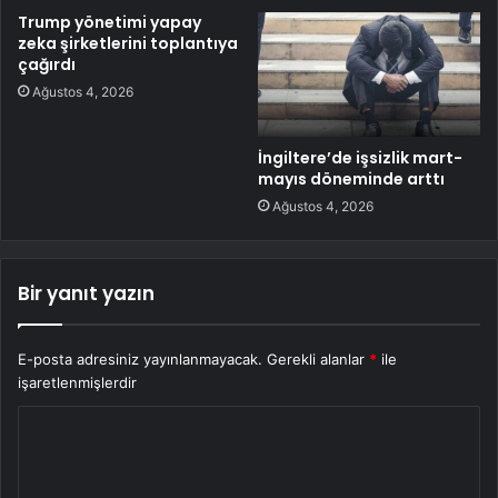
Trump yönetimi yapay
zeka şirketlerini toplantıya
çağırdı
Ağustos 4, 2026
İngiltere’de işsizlik mart-
mayıs döneminde arttı
Ağustos 4, 2026
Bir yanıt yazın
E-posta adresiniz yayınlanmayacak.
Gerekli alanlar
*
ile
işaretlenmişlerdir
Y
o
r