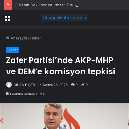
Gülistan Doku soruşturması: Tutuklanan 4 polis sağlık kontrolünün ardından cezaevine gönderildi
Menü
Anasayfa
/
Haber
Haber
Zafer Partisi’nde AKP-MHP
ve DEM’e komisyon tepkisi
DİLAN BİÇER
Kasım 26, 2025
0
0
1 dakika okuma süresi