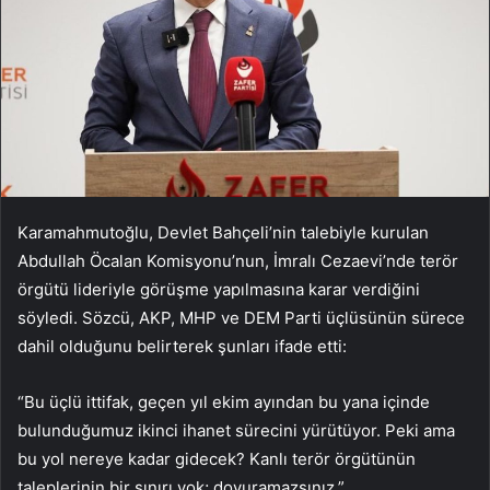
Karamahmutoğlu, Devlet Bahçeli’nin talebiyle kurulan
Abdullah Öcalan Komisyonu’nun, İmralı Cezaevi’nde terör
örgütü lideriyle görüşme yapılmasına karar verdiğini
söyledi. Sözcü, AKP, MHP ve DEM Parti üçlüsünün sürece
dahil olduğunu belirterek şunları ifade etti:
“Bu üçlü ittifak, geçen yıl ekim ayından bu yana içinde
bulunduğumuz ikinci ihanet sürecini yürütüyor. Peki ama
bu yol nereye kadar gidecek? Kanlı terör örgütünün
taleplerinin bir sınırı yok; doyuramazsınız.”