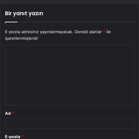
Bir yanıt yazın
E-posta adresiniz yayınlanmayacak.
Gerekli alanlar
*
ile
işaretlenmişlerdir
Y
o
r
u
m
*
Ad
*
E-posta
*