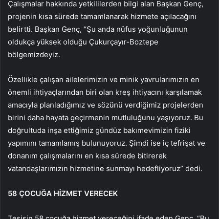
Çalışmalar hakkında yetkililerden bilgi alan Başkan Genç,
projenin kısa sürede tamamlanarak hizmete açılacağını
belirtti. Başkan Genç, “Şu anda nüfus yoğunluğunun
oldukça yüksek olduğu Çukurçayır-Boztepe
bölgemizdeyiz.
Özellikle çalışan ailelerimizin ve minik yavrularımızın en
önemli ihtiyaçlarından biri olan kreş ihtiyacını karşılamak
amacıyla planladığımız ve sözünü verdiğimiz projelerden
birini daha hayata geçirmenin mutluluğunu yaşıyoruz. Bu
doğrultuda inşa ettiğimiz gündüz bakımevimizin fiziki
yapımını tamamlamış bulunuyoruz. Şimdi ise iç tefrişat ve
donanım çalışmalarını en kısa sürede bitirerek
vatandaşlarımızın hizmetine sunmayı hedefliyoruz” dedi.
58 ÇOCUĞA HİZMET VERECEK
Tesisin 58 çocuğa hizmet vereceğini ifade eden Genç, “Bu