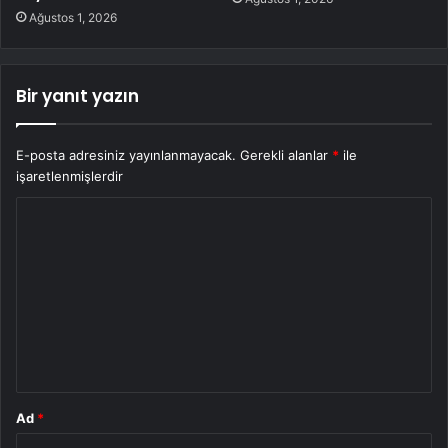
Ağustos 1, 2026
Bir yanıt yazın
E-posta adresiniz yayınlanmayacak.
Gerekli alanlar
*
ile
işaretlenmişlerdir
Y
o
r
u
m
*
Ad
*