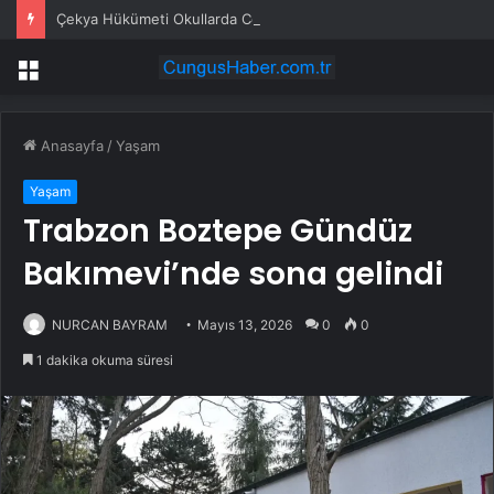
Çekya Hükümeti Okullarda Cep Telefonu Yasağını Onayladı
Menü
Anasayfa
/
Yaşam
Yaşam
Trabzon Boztepe Gündüz
Bakımevi’nde sona gelindi
NURCAN BAYRAM
Mayıs 13, 2026
0
0
1 dakika okuma süresi