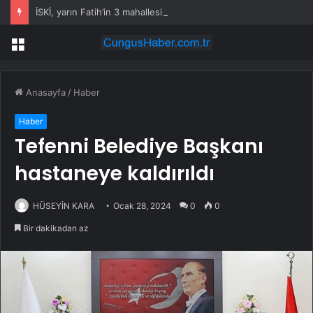
İSKİ, yarın Fatih’in 3 mahallesinde su kesintisi uygulayacak
Menü
Anasayfa
/
Haber
Haber
Tefenni Belediye Başkanı
hastaneye kaldırıldı
HÜSEYİN KARA
Ocak 28, 2024
0
0
Bir dakikadan az