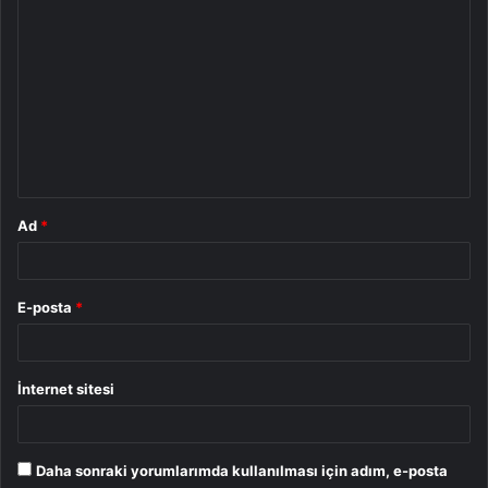
Y
o
r
u
m
*
Ad
*
E-posta
*
İnternet sitesi
Daha sonraki yorumlarımda kullanılması için adım, e-posta