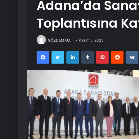
Adana’da Sanayi
Toplantısına Kat
GÖZDEM ÖZ
Kasım 5, 2023
Facebook
Twitter
LinkedIn
Tumblr
Pinterest
Reddit