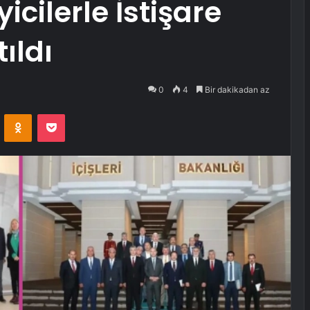
cilerle İstişare
ıldı
0
4
Bir dakikadan az
VKontakte
Odnoklassniki
Pocket