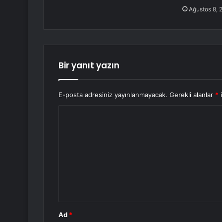
Ağustos 8, 
Bir yanıt yazın
E-posta adresiniz yayınlanmayacak.
Gerekli alanlar
*
i
Y
o
r
u
m
*
Ad
*