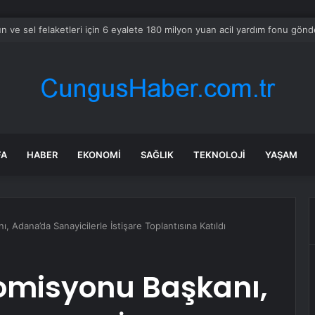
ın Fatih’in 3 mahallesinde su kesintisi uygulayacak
FA
HABER
EKONOMI
SAĞLIK
TEKNOLOJI
YAŞAM
Adana’da Sanayicilerle İstişare Toplantısına Katıldı
omisyonu Başkanı,