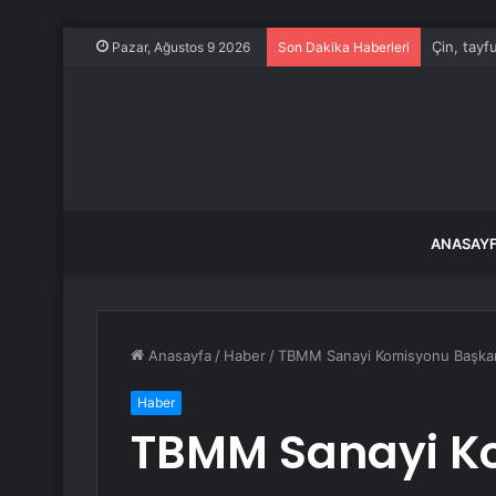
İSKİ, yar
Pazar, Ağustos 9 2026
Son Dakika Haberleri
ANASAY
Anasayfa
/
Haber
/
TBMM Sanayi Komisyonu Başkanı, 
Haber
TBMM Sanayi K