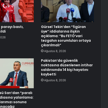
 parayı bastı,
Gürsel Tekin’den “figüran
ildi
üye” iddialarına ilişkin
açıklama: “Bu FETÖ’vari
2026
tezgahın sorumluları ortaya
çıkarılmalı”
Ağustos 8, 2026
Pakistan’da güvenlik
noktasına düzenlenen intihar
saldırısında 14 kişi hayatını
kaybetti
Ağustos 8, 2026
ü Sarı’dan “paralı
ddiasına yalanlama:
larımızı sonuna
anacağız