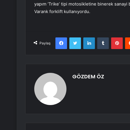
yapım ‘Trike’ tipi motosikletine binerek sanayi 
Varank forklift kullanıyordu.
Facebook
Twitter
LinkedIn
Tumblr
Pint
Paylaş
GÖZDEM ÖZ