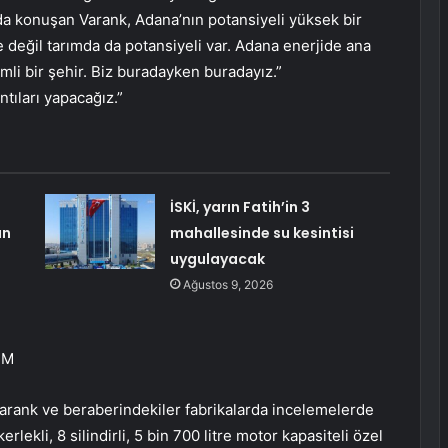
rada konuşan Varank, Adana’nın potansiyeli yüksek bir
değil tarımda da potansiyeli var. Adana enerjide ana
mli bir şehir. Biz buradayken buradayız.”
tıları yapacağız.”
İSKİ, yarın Fatih’in 3
an
mahallesinde su kesintisi
uygulayacak
Ağustos 9, 2026
ÜM
arank ve beraberindekiler fabrikalarda incelemelerde
ekli, 8 silindirli, 5 bin 700 litre motor kapasiteli özel