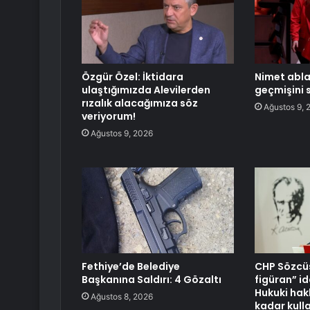
Özgür Özel: İktidara
Nimet abla
ulaştığımızda Alevilerden
geçmişini s
rızalık alacağımıza söz
Ağustos 9, 
veriyorum!
Ağustos 9, 2026
Fethiye’de Belediye
CHP Sözcüs
Başkanına Saldırı: 4 Gözaltı
figüran” i
Hukuki hak
Ağustos 8, 2026
kadar kull