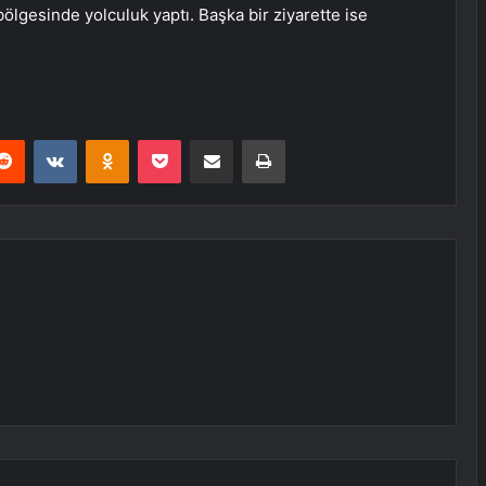
bölgesinde yolculuk yaptı. Başka bir ziyarette ise
erest
Reddit
VKontakte
Odnoklassniki
Pocket
E-Posta ile paylaş
Yazdır