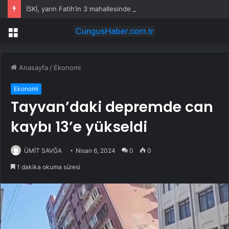
İSKİ, yarın Fatih’in 3 mahallesinde su kesintisi uygulayacak
Menü
Anasayfa
/
Ekonomi
Ekonomi
Tayvan’daki depremde can
kaybı 13’e yükseldi
ÜMİT SAVĞA
Nisan 6, 2024
0
0
1 dakika okuma süresi