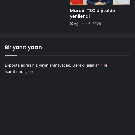
Mardin TSO dijitalde
yenilendi
Ağustos 6, 2026
Bir yanıt yazın
E-posta adresiniz yayınlanmayacak.
Gerekli alanlar
*
ile
işaretlenmişlerdir
Y
o
r
u
m
*