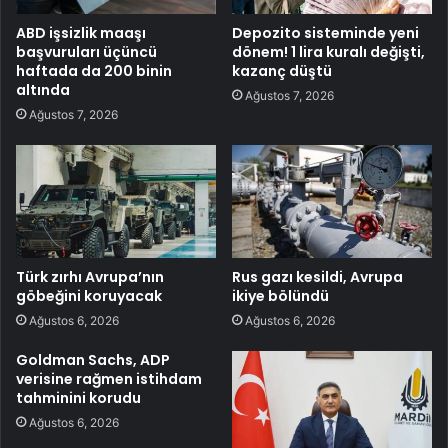
ABD işsizlik maaşı
Depozito sisteminde yeni
başvuruları üçüncü
dönem! 1 lira kuralı değişti,
haftada da 200 binin
kazanç düştü
altında
Ağustos 7, 2026
Ağustos 7, 2026
Türk zırhı Avrupa’nın
Rus gazı kesildi, Avrupa
göbeğini koruyacak
ikiye bölündü
Ağustos 6, 2026
Ağustos 6, 2026
Goldman Sachs, ADP
verisine rağmen istihdam
tahminini korudu
Ağustos 6, 2026