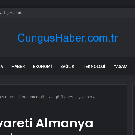
et şeridinde feci ölüm: Servis şoförüne midibüs çarptı
FA
HABER
EKONOMI
SAĞLIK
TEKNOLOJI
YAŞAM
asınında: ‘Önce İmamoğlu’yla görüşmesi siyasi sinyal’
iyareti Almanya