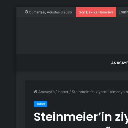
Emniy
Cumartesi, Ağustos 8 2026
Son Dakika Haberleri
ANASAY
Anasayfa
/
Haber
/
Steinmeier’in ziyareti Almanya b
Haber
Steinmeier’in z