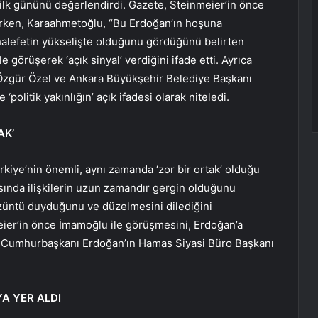
n ilk gününü değerlendirdi. Gazete, Steinmeier’in önce
ırken, Karaahmetoğlu, “Bu Erdoğan’ın hoşuna
alefetin yükselişte olduğunu gördüğünü belirten
görüşerek ‘açık sinyal’ verdiğini ifade etti. Ayrıca
Özgür Özel ve Ankara Büyükşehir Belediye Başkanı
olitik yakınlığın’ açık ifadesi olarak niteledi.
AK’
kiye’nin önemli, aynı zamanda ‘zor bir ortak’ olduğu
sında ilişkilerin uzun zamandır gergin olduğunu
züntü duyduğunu ve düzelmesini dilediğini
meier’in önce İmamoğlu ile görüşmesini, Erdoğan’a
rgi, Cumhurbaşkanı Erdoğan’ın Hamas Siyasi Büro Başkanı
A YER ALDI