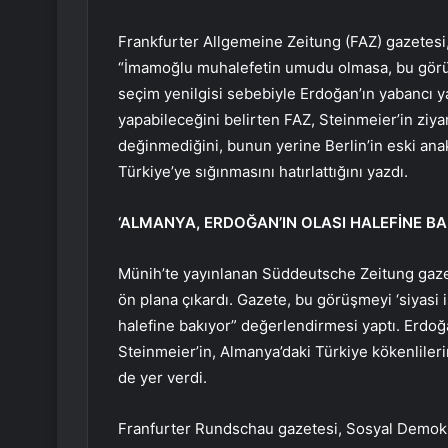
Frankfurter Allgemeine Zeitung (FAZ) gazetesi,
“İmamoğlu muhalefetin umudu olmasa, bu görüş
seçim yenilgisi sebebiyle Erdoğan’ın yabancı ya
yapabileceğini belirten FAZ, Steinmeier’in ziy
değinmediğini, bunun yerine Berlin’in eski ana
Türkiye’ye sığınmasını hatırlattığını yazdı.
‘ALMANYA, ERDOĞAN’IN OLASI HALEFİNE BA
Münih’te yayınlanan Süddeutsche Zeitung gaze
ön plana çıkardı. Gazete, bu görüşmeyi ‘siyasi i
halefine bakıyor” değerlendirmesi yaptı. Erdoğ
Steinmeier’in, Almanya’daki Türkiye kökenlileri
de yer verdi.
Franfurter Rundschau gazetesi, Sosyal Demokra