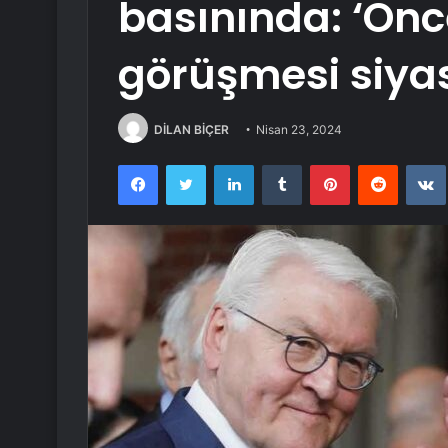
basınında: ‘Ön
görüşmesi siyas
DİLAN BİÇER
Nisan 23, 2024
Facebook
Twitter
LinkedIn
Tumblr
Pinterest
Reddit