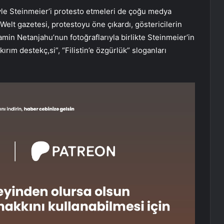
iyle Steinmeier’i protesto etmeleri de çoğu medya
Welt gazetesi, protestoyu öne çıkardı, göstericilerin
jamin Netanjahu’nun fotoğraflarıyla birlikte Steinmeier’in
kırım destekç,si”, “Filistin’e özgürlük” sloganları