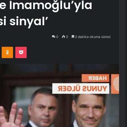
ce İmamoğlu’yla
i sinyal’
0
0
2 dakika okuma süresi
VKontakte
Odnoklassniki
Pocket