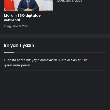
Ağustos 6, 2026
Mardin TSO dijitalde
yenilendi
Ağustos 6, 2026
Bir yanıt yazın
E-posta adresiniz yayınlanmayacak.
Gerekli alanlar
*
ile
işaretlenmişlerdir
Y
o
r
u
m