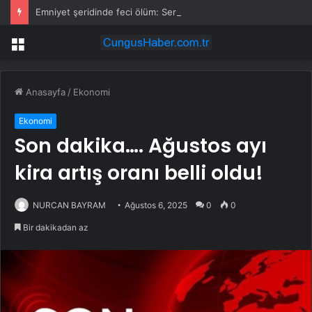
Emniyet şeridinde feci ölüm: Servis şoförüne midibüs çarptı
Menü
Anasayfa
/
Ekonomi
Ekonomi
Son dakika…. Ağustos ayı
kira artış oranı belli oldu!
NURCAN BAYRAM
Ağustos 6, 2025
0
0
Bir dakikadan az