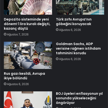
Depozito sisteminde yeni
Türk zırhı Avrupa’nın
dönem! 1 lira kuralı değişti,
göbeğini koruyacak
kazanç düştü
Ağustos 6, 2026
Ağustos 7, 2026
Goldman Sachs, ADP
verisine rağmen istihdam
tahminini korudu
Ağustos 6, 2026
Rus gazı kesildi, Avrupa
ikiye bölündü
Ağustos 6, 2026
BOJ üyeleri enflasyonun yıl
sonunda yükseleceğini
öngörüyor