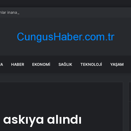
lar inanamıyor: Burada kurbanlık düze ve tosunlar 45 bin liraya satılıyor
FA
HABER
EKONOMI
SAĞLIK
TEKNOLOJI
YAŞAM
 askıya alındı