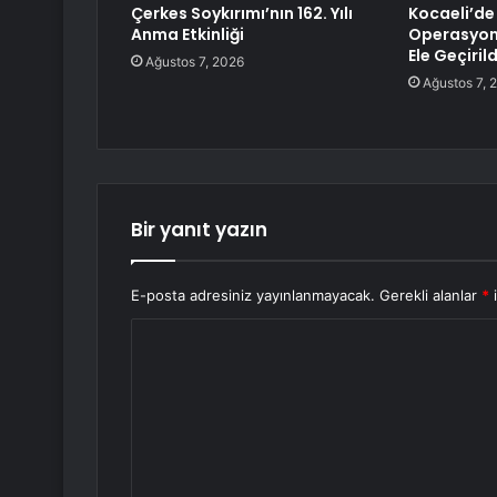
Çerkes Soykırımı’nın 162. Yılı
Kocaeli’de
Anma Etkinliği
Operasyonu
Ele Geçirild
Ağustos 7, 2026
Ağustos 7, 
Bir yanıt yazın
E-posta adresiniz yayınlanmayacak.
Gerekli alanlar
*
i
Y
o
r
u
m