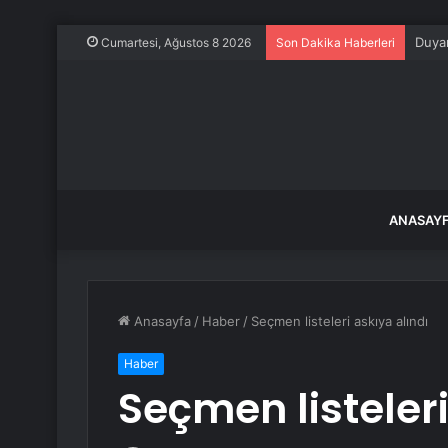
Duyan
Cumartesi, Ağustos 8 2026
Son Dakika Haberleri
ANASAY
Anasayfa
/
Haber
/
Seçmen listeleri askıya alındı
Haber
Seçmen listeleri