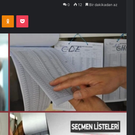
0
12
Bir dakikadan az
VKontakte
Odnoklassniki
Pocket