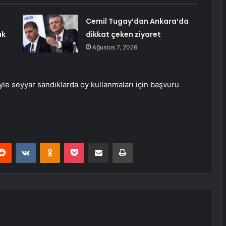
Cemil Tugay’dan Ankara’da
ak
dikkat çeken ziyaret
Ağustos 7, 2026
le seyyar sandıklarda oy kullanmaları için başvuru
erest
Reddit
VKontakte
Odnoklassniki
Pocket
E-Posta ile paylaş
Yazdır