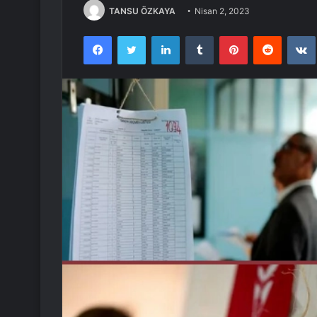
TANSU ÖZKAYA
Nisan 2, 2023
Facebook
Twitter
LinkedIn
Tumblr
Pinterest
Reddit