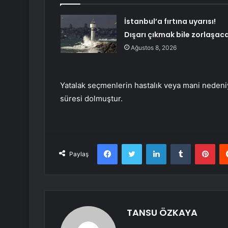
İstanbul’a fırtına uyarısı!
Dışarı çıkmak bile zorlaşac
Ağustos 8, 2026
Yatalak seçmenlerin hastalık veya mani nedeniy
süresi dolmuştur.
Facebook
Twitter
LinkedIn
Tumblr
Pint
Paylaş
TANSU ÖZKAYA