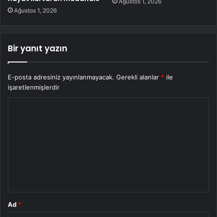
Ağustos 1, 2026
Ağustos 1, 2026
Bir yanıt yazın
E-posta adresiniz yayınlanmayacak.
Gerekli alanlar
*
ile
işaretlenmişlerdir
Y
o
r
u
m
*
Ad
*