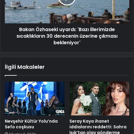
Bakan Özhaseki uyardı: 'Bazı illerimizde
sıcaklıkların 30 derecenin üzerine çıkması
bekleniyor'
İlgili Makaleler
Nevşehir Kültür Yolu’nda
Seray Kaya ihanet
Sefo coşkusu
iddialarını reddetti: Sahra
Işık’tan olay gönderme