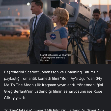
Başrollerini Scarlett Johansson ve Channing Tatum’un
paylaştığı romantik komedi filmi “Beni Ay’a Uçur”dan (Fly
Me To The Moon ) ilk fragman yayınlandı. Yönetmenliğini
Greg Berlanti’nin üstlendiği filmin senaryosunu ise Rose
Gilroy yazdı.
Türkiye’deki dağıtımını TME Films’in üstlendiği, “Beni Ay’a