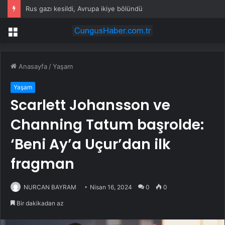
Rus gazı kesildi, Avrupa ikiye bölündü
Menü
Anasayfa
/
Yaşam
Yaşam
Scarlett Johansson ve
Channing Tatum başrolde:
‘Beni Ay’a Uçur’dan ilk
fragman
NURCAN BAYRAM
Nisan 16, 2024
0
0
Bir dakikadan az