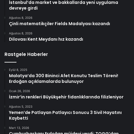
İstanbul’da market ve bakkallarda yeni uygulama
devreye girdi
Ağustos 8, 2026
Çinli matematikçiler Fields Madalyası kazandı
Ağustos 8, 2026
Dilovası Kent Meydanı hız kazandı
Rastgele Haberler
Eylül 8, 2025
Malatya’da 300 Bininci Afet Konutu Teslim Töreni!
Erdoğan açıklamalarda bulunuyor
Ocak 26, 2026
İzmir’in renkleri Büyükşehir fidanlıklarında filizleniyor
Ağustos 5, 2023
Yemen’de Patlayan Patlayıcı Sonucu 3 Sivil Hayatını
Kaybetti
Mart 13, 2026
Cumhurbaşkanı Erdoğan müjdeyi verdi: TOGG’dan