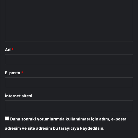
r
u
m
*
Ad
*
E-posta
*
İnternet sitesi
Daha sonraki yorumlarımda kullanılması için adım, e-posta
adresim ve site adresim bu tarayıcıya kaydedilsin.