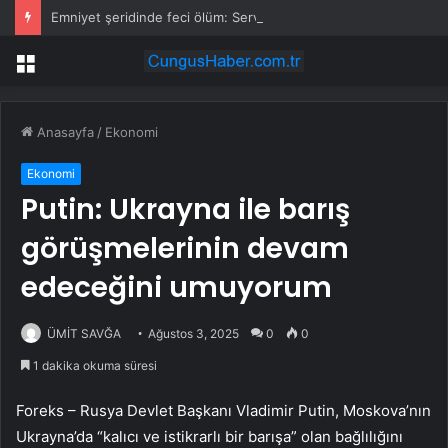
Emniyet şeridinde feci ölüm: Servis şoförüne midibüs çarptı
Menü
Anasayfa
/
Ekonomi
Ekonomi
Putin: Ukrayna ile barış
görüşmelerinin devam
edeceğini umuyorum
ÜMİT SAVĞA
Ağustos 3, 2025
0
0
1 dakika okuma süresi
Foreks – Rusya Devlet Başkanı Vladimir Putin, Moskova’nın
Ukrayna’da “kalıcı ve istikrarlı bir barışa” olan bağlılığını