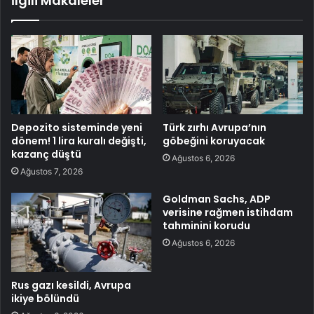
İlgili Makaleler
Depozito sisteminde yeni
Türk zırhı Avrupa’nın
dönem! 1 lira kuralı değişti,
göbeğini koruyacak
kazanç düştü
Ağustos 6, 2026
Ağustos 7, 2026
Goldman Sachs, ADP
verisine rağmen istihdam
tahminini korudu
Ağustos 6, 2026
Rus gazı kesildi, Avrupa
ikiye bölündü