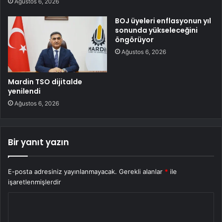
Ağustos 6, 2026
BOJ üyeleri enflasyonun yıl
sonunda yükseleceğini
öngörüyor
Ağustos 6, 2026
Mardin TSO dijitalde
yenilendi
Ağustos 6, 2026
Bir yanıt yazın
E-posta adresiniz yayınlanmayacak.
Gerekli alanlar
*
ile
işaretlenmişlerdir
Y
o