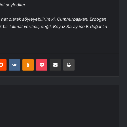
ni söylediler.
 net olarak söyleyebilirim ki, Cumhurbaşkanı Erdoğan
rak bir talimat verilmiş değil. Beyaz Saray ise Erdoğan’ın
erest
Reddit
VKontakte
Odnoklassniki
Pocket
E-Posta ile paylaş
Yazdır