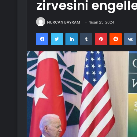
zirvesini engell
NURCAN BAYRAM
Nisan 25, 2024
Facebook
Twitter
LinkedIn
Tumblr
Pinterest
Reddit