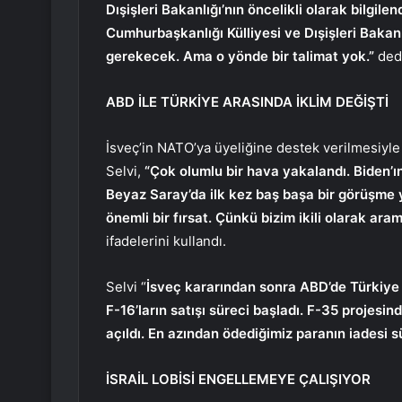
Dışişleri Bakanlığı’nın öncelikli olarak bilgile
Cumhurbaşkanlığı Külliyesi ve Dışişleri Bakanl
gerekecek. Ama o yönde bir talimat yok.”
ded
ABD İLE TÜRKİYE ARASINDA İKLİM DEĞİŞTİ
İsveç’in NATO’ya üyeliğine destek verilmesiyle 
Selvi,
“Çok olumlu bir hava yakalandı. Biden’ın
Beyaz Saray’da ilk kez baş başa bir görüşme
önemli bir fırsat. Çünkü bizim ikili olarak a
ifadelerini kullandı.
Selvi “
İsveç kararından sonra ABD’de Türkiye 
F-16’ların satışı süreci başladı. F-35 projes
açıldı. En azından ödediğimiz paranın iadesi sü
İSRAİL LOBİSİ ENGELLEMEYE ÇALIŞIYOR