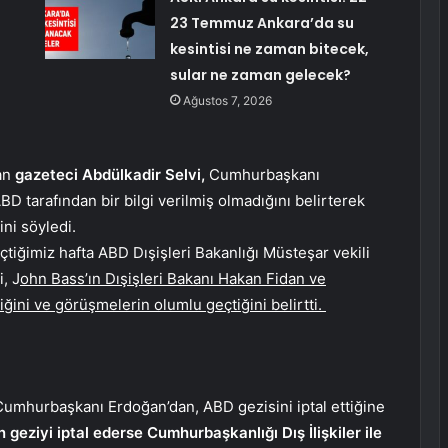
23 Temmuz Ankara’da su
kesintisi ne zaman bitecek,
sular ne zaman gelecek?
Ağustos 7, 2026
lan
gazeteci Abdülkadir Selvi,
Cumhurbaşkanı
BD tarafından bir bilgi verilmiş olmadığını belirterek
ini söyledi.
tiğimiz hafta ABD Dışişleri Bakanlığı Müsteşar vekili
, J
ohn Bass’ın Dışişleri Bakanı Hakan Fidan ve
ini ve görüşmelerin olumlu geçtiğini belirtti.
 Cumhurbaşkanı Erdoğan’dan, ABD gezisini iptal ettiğine
geziyi iptal ederse Cumhurbaşkanlığı Dış İlişkiler ile