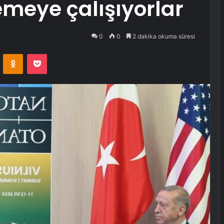
emeye çalışıyorlar
0
0
2 dakika okuma süresi
VKontakte
Odnoklassniki
Pocket