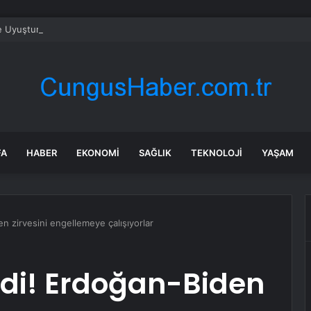
e Uyuşturucu Operasyonu: 1.7 Milyon Hap Ele Geçirildi
FA
HABER
EKONOMI
SAĞLIK
TEKNOLOJI
YAŞAM
en zirvesini engellemeye çalışıyorlar
ildi! Erdoğan-Biden