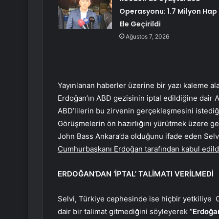
Operasyonu: 1.7 Milyon Hap
Ele Geçirildi
Ağustos 7, 2026
Yayınlanan haberler üzerine bir yazı kaleme a
Erdoğan’ın ABD gezisinin iptal edildiğine dair A
ABD’lilerin bu zirvenin gerçekleşmesini istediğ
Görüşmelerin ön hazırlığını yürütmek üzere geç
John Bass Ankara’da olduğunu ifade eden Selvi
Cumhurbaşkanı Erdoğan tarafından kabul edildiğ
ERDOĞAN’DAN ‘İPTAL’ TALİMATI VERİLMEDİ
Selvi, Türkiye cephesinde ise hiçbir yetkiliye
dair bir talimat gitmediğini söyleyerek
“Erdoğan 