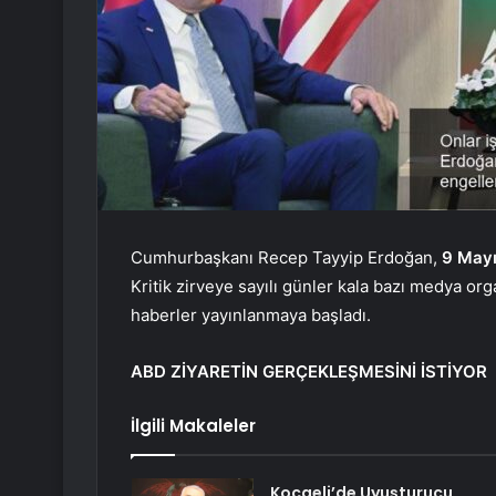
Cumhurbaşkanı Recep Tayyip Erdoğan,
9 May
Kritik zirveye sayılı günler kala bazı medya or
haberler yayınlanmaya başladı.
ABD ZİYARETİN GERÇEKLEŞMESİNİ İSTİYOR
İlgili Makaleler
Kocaeli’de Uyuşturucu