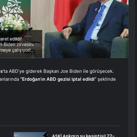
ıs
‘ta ABD’ye giderek Başkan Joe Biden ile görüşecek.
ganlarında
“Erdoğan’ın ABD gezisi iptal edildi”
şeklinde
ASKİ Ankara su kesintisi! 22-