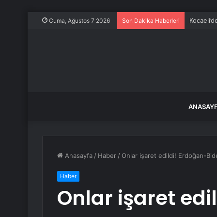
Kocaeli’d
Cuma, Ağustos 7 2026
Son Dakika Haberleri
ANASAY
Anasayfa
/
Haber
/
Onlar işaret edildi! Erdoğan-Bid
Haber
Onlar işaret ed