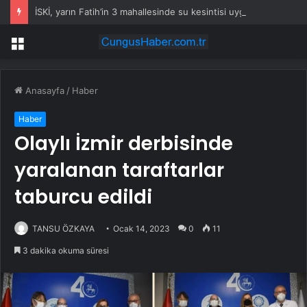
İSKİ, yarın Fatih’in 3 mahallesinde su kesintisi uygulayacak
Menü
Anasayfa
/
Haber
Haber
Olaylı İzmir derbisinde
yaralanan taraftarlar
taburcu edildi
TANSU ÖZKAYA
Ocak 14, 2023
0
11
3 dakika okuma süresi