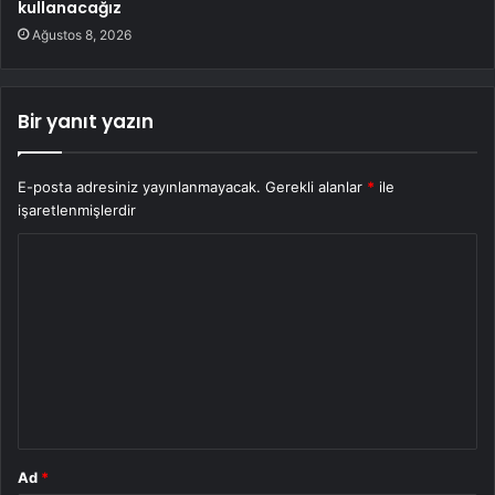
kullanacağız
Ağustos 8, 2026
Bir yanıt yazın
E-posta adresiniz yayınlanmayacak.
Gerekli alanlar
*
ile
işaretlenmişlerdir
Y
o
r
u
m
*
Ad
*