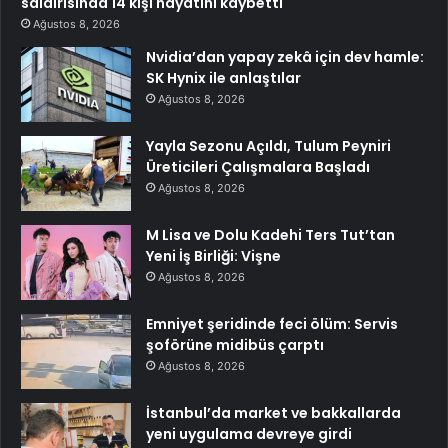
saldırısında 14 kişi hayatını kaybetti
Ağustos 8, 2026
Nvidia’dan yapay zekâ için dev hamle:
SK Hynix ile anlaştılar
Ağustos 8, 2026
Yayla Sezonu Açıldı, Tulum Peyniri
Üreticileri Çalışmalara Başladı
Ağustos 8, 2026
M Lisa ve Dolu Kadehi Ters Tut’tan
Yeni İş Birliği: Vişne
Ağustos 8, 2026
Emniyet şeridinde feci ölüm: Servis
şoförüne midibüs çarptı
Ağustos 8, 2026
İstanbul’da market ve bakkallarda
yeni uygulama devreye girdi