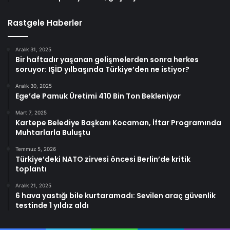
Rastgele Haberler
Aralık 31, 2025
Bir haftadır yaşanan gelişmelerden sonra herkes
soruyor: IŞİD yılbaşında Türkiye’den ne istiyor?
Aralık 30, 2025
Ege’de Pamuk Üretimi 410 Bin Ton Bekleniyor
Mart 7, 2025
Kartepe Belediye Başkanı Kocaman, İftar Programında
Muhtarlarla Buluştu
Temmuz 5, 2026
Türkiye’deki NATO zirvesi öncesi Berlin’de kritik
toplantı
Aralık 21, 2025
6 hava yastığı bile kurtaramadı: Sevilen araç güvenlik
testinde 1 yıldız aldı