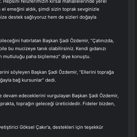
. Hepsini Nilüferimizin kırsal mahallelerinde yerel
rın el emeğini aldık, şimdi sizin toprak sevginizle
mize destek sağlıyoruz hem de sizleri doğayla
leceğini hatırlatan Başkan Şadi Özdemir, “Çatınızda,
ile bu mucizeye tanık olabilirsiniz. Kendi gıdanızı
n mutluluğu paha biçilemez” diye konuştu.
erini söyleyen Başkan Şadi Özdemir, “Ellerini toprağa
oğayla bağ kursunlar” dedi.
ye devam edeceklerini vurgulayan Başkan Şadi Özdemir,
prakta, toprağın geleceği üreticidedir. Fideler bizden,
iştirici Göksel Çakır’a, destekleri için teşekkür