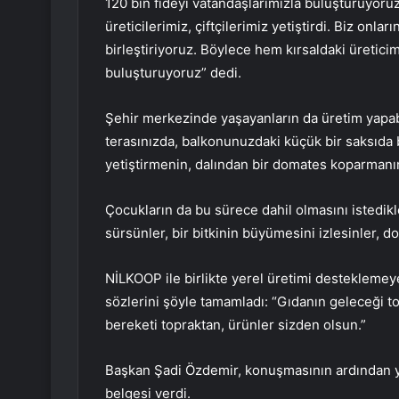
120 bin fideyi vatandaşlarımızla buluşturuyoruz
üreticilerimiz, çiftçilerimiz yetiştirdi. Biz onla
birleştiriyoruz. Böylece hem kırsaldaki üretici
buluşturuyoruz” dedi.
Şehir merkezinde yaşayanların da üretim yapabi
terasınızda, balkonunuzdaki küçük bir saksıda b
yetiştirmenin, dalından bir domates koparmanı
Çocukların da bu sürece dahil olmasını istedikl
sürsünler, bir bitkinin büyümesini izlesinler, d
NİLKOOP ile birlikte yerel üretimi destekleme
sözlerini şöyle tamamladı: “Gıdanın geleceği to
bereketi topraktan, ürünler sizden olsun.”
Başkan Şadi Özdemir, konuşmasının ardından yet
belgesi verdi.