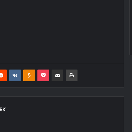
erest
Reddit
VKontakte
Odnoklassniki
Pocket
E-Posta ile paylaş
Yazdır
EK