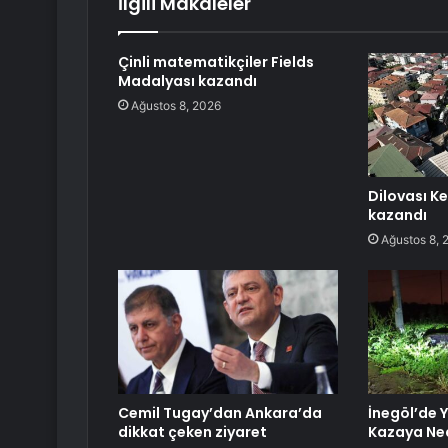
İlgili Makaleler
Çinli matematikçiler Fields
Madalyası kazandı
Ağustos 8, 2026
Dilovası K
kazandı
Ağustos 8, 
Cemil Tugay’dan Ankara’da
İnegöl’de 
dikkat çeken ziyaret
Kazaya Ne