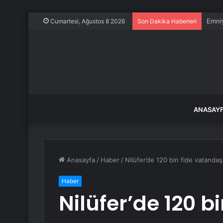
Emniy
Cumartesi, Ağustos 8 2026
Son Dakika Haberleri
ANASAY
Anasayfa
/
Haber
/
Nilüfer’de 120 bin fide vatandaş
Haber
Nilüfer’de 120 b