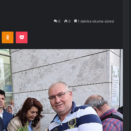
0
0
1 dakika okuma süresi
VKontakte
Odnoklassniki
Pocket