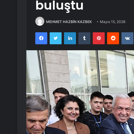
buluştu
MEHMET HAZBİN KAZBEK
Mayıs 15, 2026
Facebook
Twitter
LinkedIn
Tumblr
Pinterest
Reddit