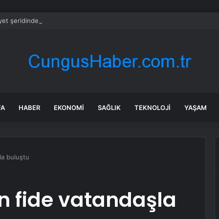
et şeridinde feci ölüm: Servis şoförüne midibüs çarptı
FA
HABER
EKONOMI
SAĞLIK
TEKNOLOJI
YAŞAM
la buluştu
in fide vatandaşla