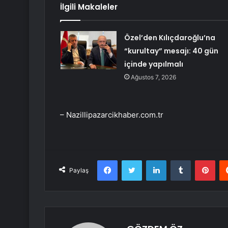
İlgili Makaleler
Özel’den Kılıçdaroğlu’na
“kurultay” mesajı: 40 gün
içinde yapılmalı
Ağustos 7, 2026
– Nazillipazarcikhaber.com.tr
Facebook
Twitter
LinkedIn
Tumblr
Pint
Paylaş