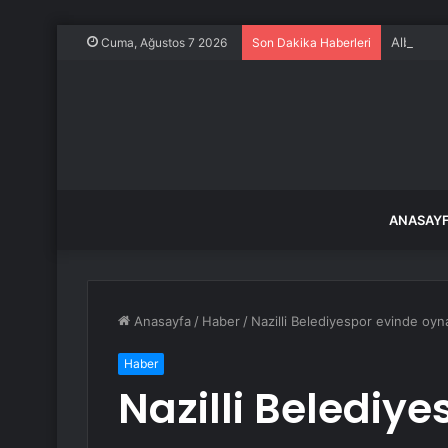
Albüm: Çi
Cuma, Ağustos 7 2026
Son Dakika Haberleri
ANASAY
Anasayfa
/
Haber
/
Nazilli Belediyespor evinde oy
Haber
Nazilli Belediy