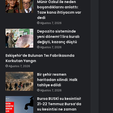
Münir Özkul ile neden
boşandıklarını anlattı:
Taze kana ihtiyacım var
dedi
Ağustos 7, 2026
Depozito sisteminde
yeni dönem! 1 lira kuralı
değişti, kazanç düştü
Ağustos 7, 2026
Eskişehir’de Bulunan Teı Fabrikasında
Korkutan Yangın
Ağustos 7, 2026
Bir şehir resmen
haritadan silindi: Halk
tahliye edildi
Ağustos 7, 2026
Bursa BUSKİ su kesintisi!
21-22 Temmuz Bursa’da
su kesintisi ne zaman