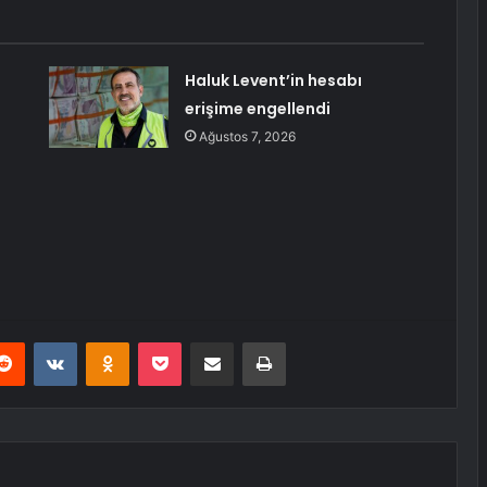
Haluk Levent’in hesabı
erişime engellendi
Ağustos 7, 2026
erest
Reddit
VKontakte
Odnoklassniki
Pocket
E-Posta ile paylaş
Yazdır