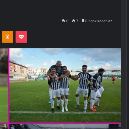
0
7
Bir dakikadan az
VKontakte
Odnoklassniki
Pocket