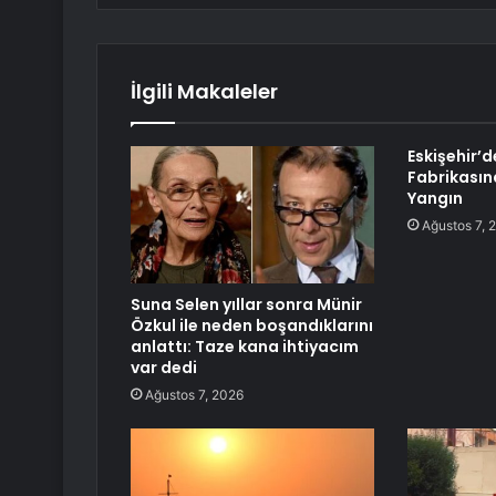
İlgili Makaleler
Eskişehir’d
Fabrikasın
Yangın
Ağustos 7, 
Suna Selen yıllar sonra Münir
Özkul ile neden boşandıklarını
anlattı: Taze kana ihtiyacım
var dedi
Ağustos 7, 2026