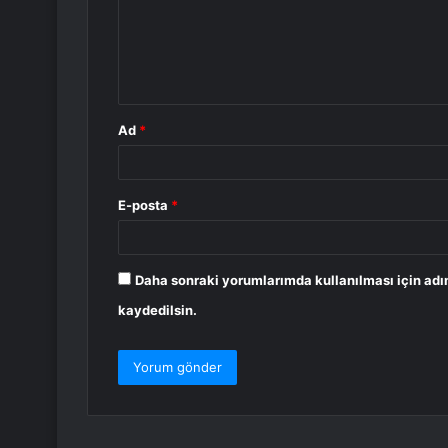
u
m
*
Ad
*
E-posta
*
Daha sonraki yorumlarımda kullanılması için adı
kaydedilsin.