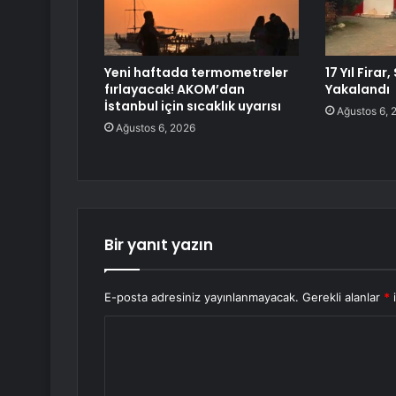
Yeni haftada termometreler
17 Yıl Firar
fırlayacak! AKOM’dan
Yakalandı
İstanbul için sıcaklık uyarısı
Ağustos 6, 
Ağustos 6, 2026
Bir yanıt yazın
E-posta adresiniz yayınlanmayacak.
Gerekli alanlar
*
i
Y
o
r