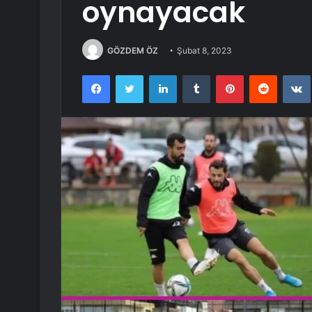
oynayacak
GÖZDEM ÖZ
Şubat 8, 2023
Facebook
Twitter
LinkedIn
Tumblr
Pinterest
Reddit