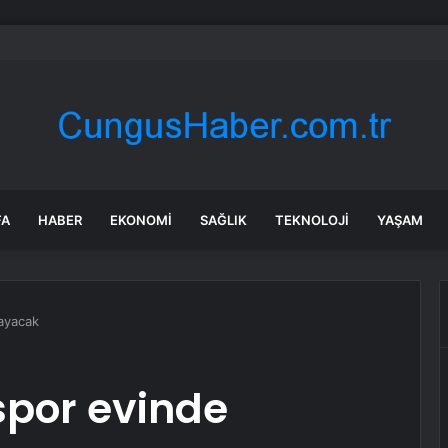
nli Yeni Enerjili Araç Üreticisi Xpeng, Avustralya’da Yeni Modellerini Tanıt
FA
HABER
EKONOMI
SAĞLIK
TEKNOLOJI
YAŞAM
nayacak
espor evinde