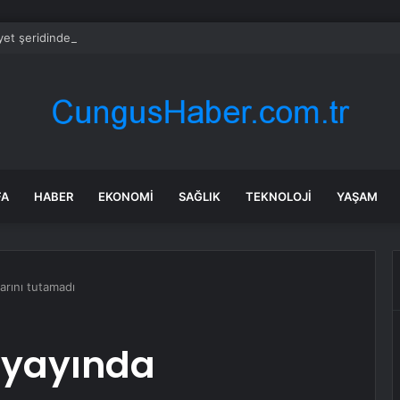
et şeridinde feci ölüm: Servis şoförüne midibüs çarptı
FA
HABER
EKONOMI
SAĞLIK
TEKNOLOJI
YAŞAM
arını tutamadı
 yayında