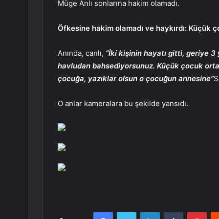
Müge Anlı sonlarına hakim olamadı.
Öfkesine hakim olamadı ve haykırdı: Küçük ço
Anında, canlı,
“İki kişinin hayatı gitti, geriye 
havludan bahsediyorsunuz. Küçük çocuk ortad
çocuğa, yazıklar olsun o çocuğun annesine”
S
O anlar kameralara bu şekilde yansıdı.
Facebook
Twitter
LinkedIn
Tumblr
Pint