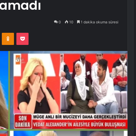
utamadı
0
10
1 dakika okuma süresi
VKontakte
Odnoklassniki
Pocket