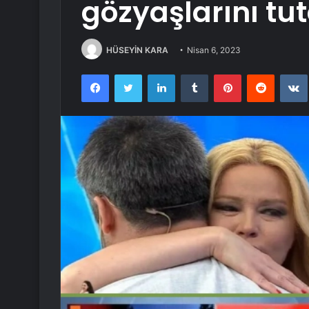
gözyaşlarını t
HÜSEYİN KARA
Nisan 6, 2023
Facebook
Twitter
LinkedIn
Tumblr
Pinterest
Reddit