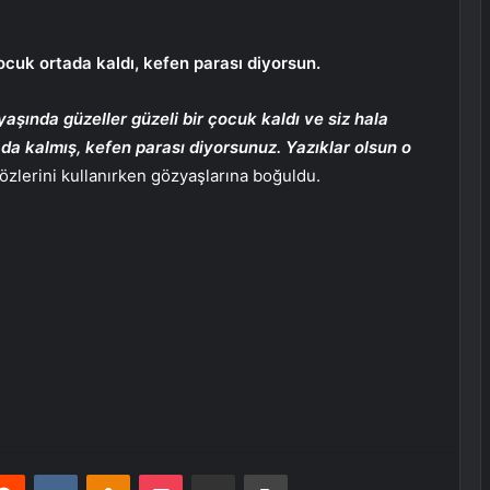
cuk ortada kaldı, kefen parası diyorsun.
3 yaşında güzeller güzeli bir çocuk kaldı ve siz hala
a kalmış, kefen parası diyorsunuz. Yazıklar olsun o
özlerini kullanırken gözyaşlarına boğuldu.
erest
Reddit
VKontakte
Odnoklassniki
Pocket
E-Posta ile paylaş
Yazdır