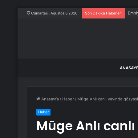
Emniy
Cumartesi, Ağustos 8 2026
Son Dakika Haberleri
ANASAY
Anasayfa
/
Haber
/
Müge Anlı canlı yayında gözyaşl
Haber
Müge Anlı canlı