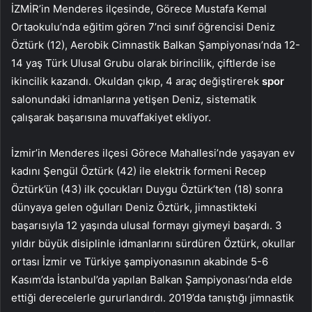
İZMİR’in Menderes ilçesinde, Görece Mustafa Kemal
Ortaokulu’nda eğitim gören 7’nci sınıf öğrencisi Deniz
Öztürk (12), Aerobik Cimnastik Balkan Şampiyonası’nda 12-
14 yaş Türk Ulusal Grubu olarak birincilik, çiftlerde ise
ikincilik kazandı. Okuldan çıkıp, 4 araç değiştirerek
spor
salonundaki idmanlarına yetişen Deniz, sistematik
çalışarak başarısına muvaffakiyet ekliyor.
İzmir’in Menderes ilçesi Görece Mahallesi’nde yaşayan ev
kadını Şengül Öztürk (42) ile elektrik formeni Recep
Öztürk’ün (43) ilk çocukları Duygu Öztürk’ten (18) sonra
dünyaya gelen oğulları Deniz Öztürk, jimnastikteki
başarısıyla 12 yaşında ulusal formayı giymeyi başardı. 3
yıldır büyük disiplinle idmanlarını sürdüren Öztürk, okullar
ortası İzmir ve Türkiye şampiyonasının akabinde 5-6
Kasım’da İstanbul’da yapılan Balkan Şampiyonası’nda elde
ettiği derecelerle gururlandırdı. 2019’da tanıştığı jimnastik