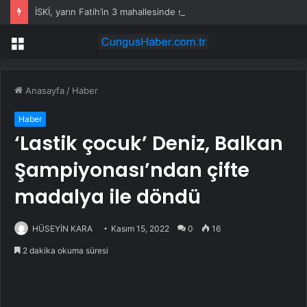
İSKİ, yarın Fatih’in 3 mahallesinde su kesintisi uygulayacak
Menü
Anasayfa
/
Haber
Haber
‘Lastik çocuk’ Deniz, Balkan
Şampiyonası’ndan çifte
madalya ile döndü
HÜSEYİN KARA
Kasım 15, 2022
0
16
2 dakika okuma süresi