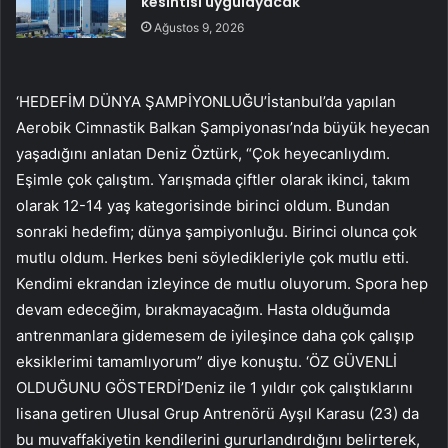
kesintisi uygulayacak
Ağustos 9, 2026
‘HEDEFİM DÜNYA ŞAMPİYONLUĞU’İstanbul’da yapılan
Aerobik Cimnastik Balkan Şampiyonası’nda büyük heyecan
yaşadığını anlatan Deniz Öztürk, “Çok heyecanlıydım.
Eşimle çok çalıştım. Yarışmada çiftler olarak ikinci, takım
olarak 12-14 yaş kategorisinde birinci oldum. Bundan
sonraki hedefim; dünya şampiyonluğu. Birinci olunca çok
mutlu oldum. Herkes beni söyledikleriyle çok mutlu etti.
Kendimi ekrandan izleyince de mutlu oluyorum. Spora hep
devam edeceğim, bırakmayacağım. Hasta olduğumda
antrenmanlara gidemesem de iyileşince daha çok çalışıp
eksiklerimi tamamlıyorum” diye konuştu. ‘ÖZ GÜVENLİ
OLDUĞUNU GÖSTERDİ’Deniz ile 1 yıldır çok çalıştıklarını
lisana getiren Ulusal Grup Antrenörü Ayşıl Karasu (23) da
bu muvaffakiyetin kendilerini gururlandırdığını belirterek,