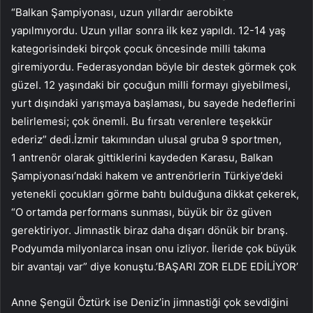
“Balkan Şampiyonası, uzun yıllardır aerobikte
yapılmıyordu. Uzun yıllar sonra ilk kez yapıldı. 12-14 yaş
kategorisindeki birçok çocuk öncesinde milli takıma
giremiyordu. Federasyondan böyle bir destek görmek çok
güzel. 12 yaşındaki bir çocuğun milli formayı giyebilmesi,
yurt dışındaki yarışmaya başlaması, bu sayede hedeflerini
belirlemesi; çok önemli. Bu fırsatı verenlere teşekkür
ederiz” dedi.İzmir takımından ulusal gruba 9 sportmen,
1 antrenör olarak gittiklerini kaydeden Karasu, Balkan
Şampiyonası’ndaki hakem ve antrenörlerin Türkiye’deki
yetenekli çocukları görme bahtı bulduğuna dikkat çekerek,
“O ortamda performans sunması, büyük bir öz güven
gerektiriyor. Jimnastik biraz daha dışarı dönük bir branş.
Podyumda milyonlarca insan onu izliyor. İleride çok büyük
bir avantajı var” diye konuştu.’BAŞARI ZOR ELDE EDİLİYOR’
Anne Şengül Öztürk ise Deniz’in jimnastiği çok sevdiğini