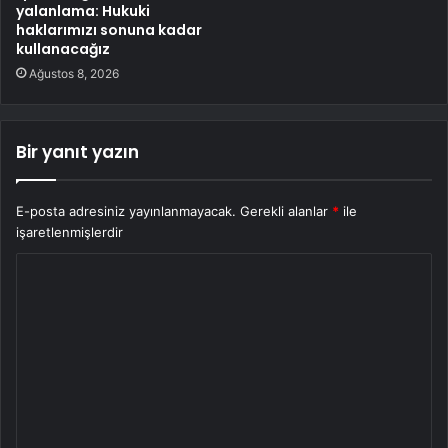
yalanlama: Hukuki
haklarımızı sonuna kadar
kullanacağız
Ağustos 8, 2026
Bir yanıt yazın
E-posta adresiniz yayınlanmayacak.
Gerekli alanlar
*
ile
işaretlenmişlerdir
Y
o
r
u
m
*