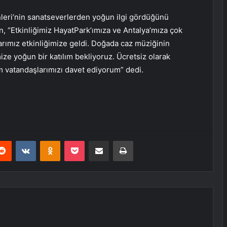
nleri’nin sanatseverlerden yoğun ilgi gördüğünü
, “Etkinliğimiz HayatPark’ımıza ve Antalya’mıza çok
larımız etkinliğimize geldi. Doğada caz müziğinin
imize yoğun bir katılım bekliyoruz. Ücretsiz olarak
 vatandaşlarımızı davet ediyorum” dedi.
erest
Reddit
VKontakte
Odnoklassniki
Pocket
E-Posta ile paylaş
Yazdır