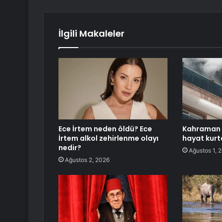
İlgili Makaleler
Ece İrtem neden öldü? Ece
Kahraman i
İrtem alkol zehirlenme olayı
hayat kur
nedir?
Ağustos 1, 
Ağustos 2, 2026