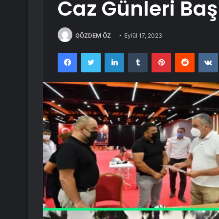
Caz Günleri Baş
GÖZDEM ÖZ
Eylül 17, 2023
Facebook
Twitter
LinkedIn
Tumblr
Pinterest
Reddit