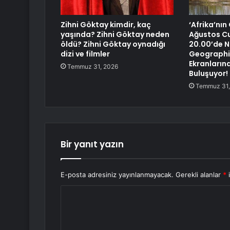
Zihni Göktay kimdir, kaç
‘Afrika’nın 
yaşında? Zihni Göktay neden
Ağustos C
öldü? Zihni Göktay oynadığı
20.00’de N
dizi ve filmler
Geographi
Ekranlarınd
Temmuz 31, 2026
Buluşuyor!
Temmuz 31,
Bir yanıt yazın
E-posta adresiniz yayınlanmayacak.
Gerekli alanlar
*
i
Y
o
r