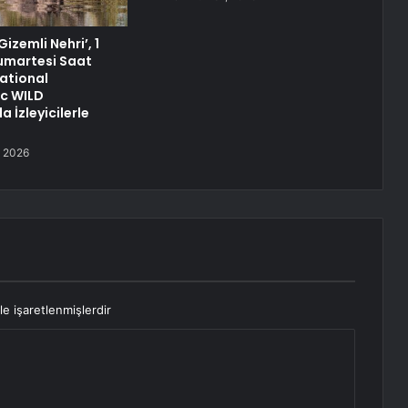
Gizemli Nehri’, 1
umartesi Saat
ational
c WILD
a İzleyicilerle
 2026
le işaretlenmişlerdir