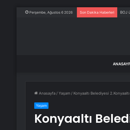
BOJ ü
Perşembe, Ağustos 6 2026
Son Dakika Haberleri
ANASAY
Anasayfa
/
Yaşam
/
Konyaaltı Belediyesi 2.Konyaaltı
Yaşam
Konyaaltı Beled