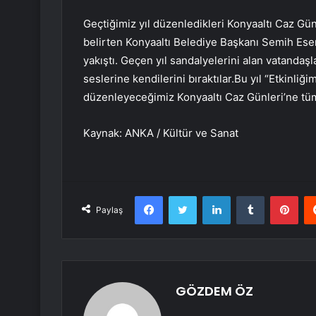
Geçtiğimiz yıl düzenledikleri Konyaaltı Caz Gü
belirten Konyaaltı Belediye Başkanı Semih Esen
yakıştı. Geçen yıl sandalyelerini alan vatandaş
seslerine kendilerini bıraktılar.Bu yıl “Etkinliğ
düzenleyeceğimiz Konyaaltı Caz Günleri’ne tüm
Kaynak: ANKA / Kültür ve Sanat
Facebook
Twitter
LinkedIn
Tumblr
Pint
Paylaş
GÖZDEM ÖZ