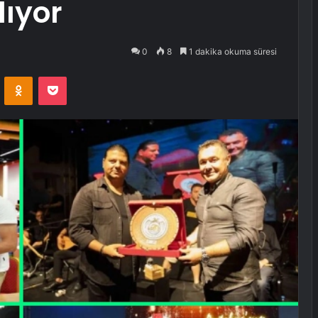
lıyor
0
8
1 dakika okuma süresi
VKontakte
Odnoklassniki
Pocket