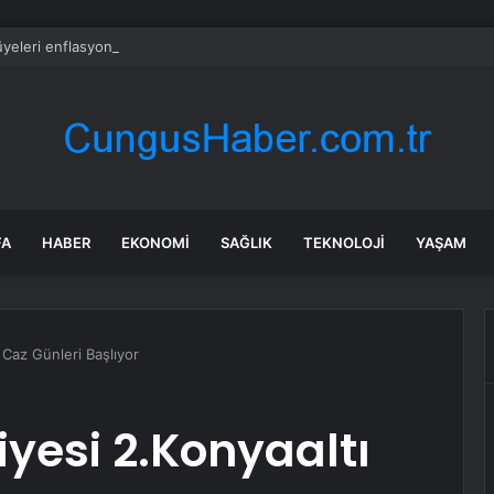
yeleri enflasyonun yıl sonunda yükseleceğini öngörüyor
FA
HABER
EKONOMI
SAĞLIK
TEKNOLOJI
YAŞAM
 Caz Günleri Başlıyor
iyesi 2.Konyaaltı