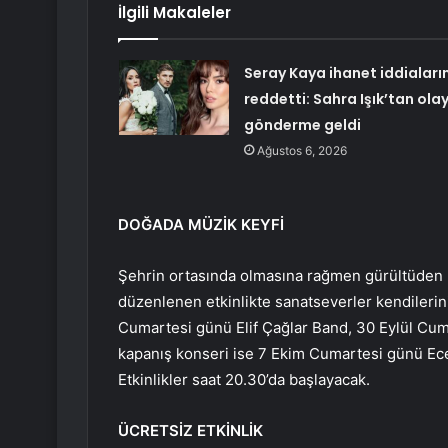
İlgili Makaleler
Seray Kaya ihanet iddiaların
reddetti: Sahra Işık’tan ola
gönderme geldi
Ağustos 6, 2026
DOĞADA MÜZİK KEYFİ
Şehrin ortasında olmasına rağmen gürültüden u
düzenlenen etkinlikte sanatseverler kendilerini
Cumartesi günü Elif Çağlar Band, 30 Eylül Cuma
kapanış konseri ise 7 Ekim Cumartesi günü Ece
Etkinlikler saat 20.30’da başlayacak.
ÜCRETSİZ ETKİNLİK