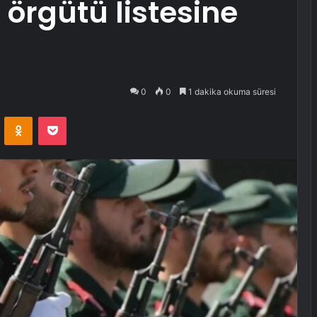
 örgütü listesine
0
0
1 dakika okuma süresi
VKontakte
Odnoklassniki
Pocket