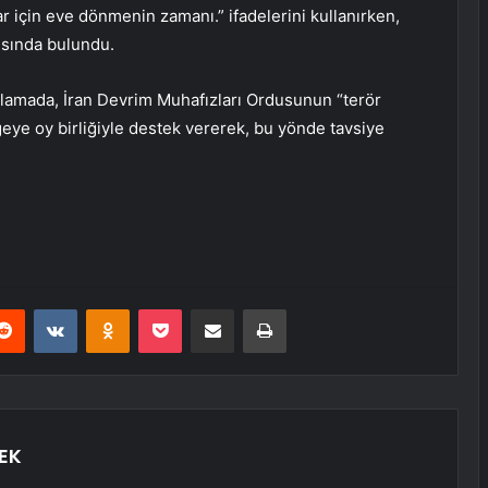
ar için eve dönmenin zamanı.” ifadelerini kullanırken,
rısında bulundu.
lamada, İran Devrim Muhafızları Ordusunun “terör
eye oy birliğiyle destek vererek, bu yönde tavsiye
erest
Reddit
VKontakte
Odnoklassniki
Pocket
E-Posta ile paylaş
Yazdır
EK