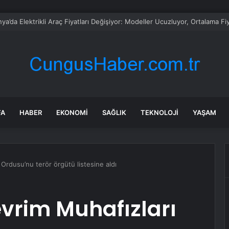
Oto Pazarında Durgunluk
FA
HABER
EKONOMI
SAĞLIK
TEKNOLOJI
YAŞAM
 Ordusu’nu terör örgütü listesine aldı
vrim Muhafızları