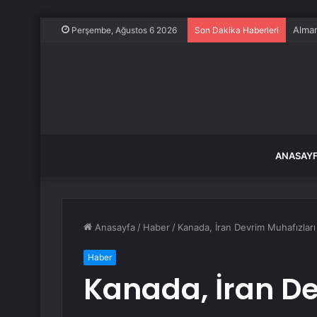
Bolu 
Perşembe, Ağustos 6 2026
Son Dakika Haberleri
ANASAY
Anasayfa
/
Haber
/
Kanada, İran Devrim Muhafızları
Haber
Kanada, İran De