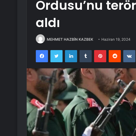
Ordusu’nu terör
aldı
MEHMET HAZBİN KAZBEK
Haziran 19, 2024
Facebook
Twitter
LinkedIn
Tumblr
Pinterest
Reddit