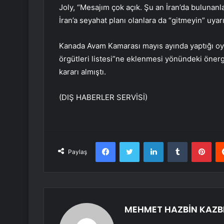
Joly, “Mesajım çok açık. Şu an İran’da bulunanl
İran’a seyahat planı olanlara da “gitmeyin” uya
Kanada Avam Kamarası mayıs ayında yaptığı oy
örgütleri listesi”ne eklenmesi yönündeki önerg
kararı almıştı.
(DIŞ HABERLER SERVİSİ)
Facebook
Twitter
LinkedIn
Tumblr
Pint
Paylaş
MEHMET HAZBİN KAZB