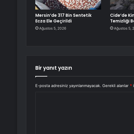
Mersin’de 317 Bin Sentetik
Cide’de Ki
Ecza Ele Geçirildi
Temizliği B
Ağustos 5, 2026
Ağustos 5, 
Bir yanıt yazın
E-posta adresiniz yayınlanmayacak.
Gerekli alanlar
*
i
Y
o
r
u
m