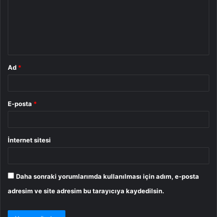
u
m
*
Ad
*
E-posta
*
İnternet sitesi
Daha sonraki yorumlarımda kullanılması için adım, e-posta
adresim ve site adresim bu tarayıcıya kaydedilsin.