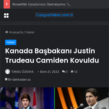
Kocaeli’de Uyuşturucu Operasyonu: 1.7 Milyon Hap Ele Geçirildi
Menü
Anasayfa
/
Haber
Haber
Kanada Başbakanı Justin
Trudeau Camiden Kovuldu
TANSU ÖZKAYA
Ekim 21, 2023
0
12
Bir dakikadan az