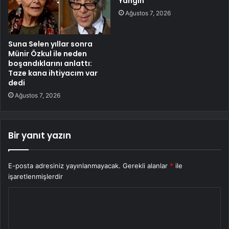
Yangın
Ağustos 7, 2026
Suna Selen yıllar sonra
Münir Özkul ile neden
boşandıklarını anlattı:
Taze kana ihtiyacım var
dedi
Ağustos 7, 2026
Bir yanıt yazın
E-posta adresiniz yayınlanmayacak.
Gerekli alanlar
*
ile
işaretlenmişlerdir
Y
o
r