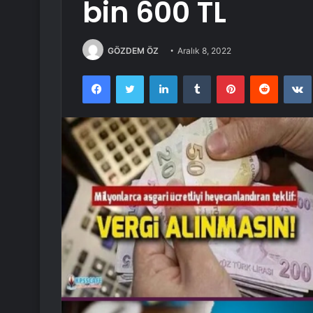
bin 600 TL
GÖZDEM ÖZ
Aralık 8, 2022
Facebook
Twitter
LinkedIn
Tumblr
Pinterest
Reddit