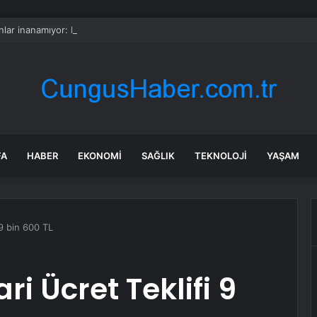
lar inanamıyor: Burada kurbanlık düze ve tosunlar 45 bin liraya satılıyor
FA
HABER
EKONOMI
SAĞLIK
TEKNOLOJI
YAŞAM
 9 bin 600 TL
ari Ücret Teklifi 9