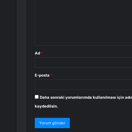
o
r
u
m
*
Ad
*
E-posta
*
Daha sonraki yorumlarımda kullanılması için adı
kaydedilsin.