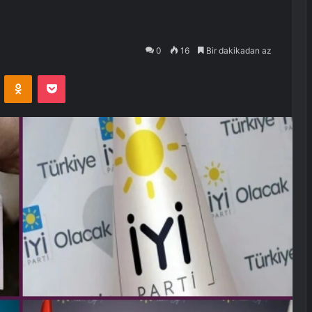
0
16
Bir dakikadan az
VKontakte
Odnoklassniki
Pocket