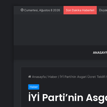
Duyan
Cumartesi, Ağustos 8 2026
Son Dakika Haberleri
ANASAY
Anasayfa
/
Haber
/
İYİ Parti’nin Asgari Ücret Teklifi
Haber
İYİ Parti’nin Asg