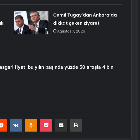
Cemil Tugay’dan Ankara’da
ak
dikkat çeken ziyaret
Ağustos 7, 2026
sgari fiyat, bu yılın başında yüzde 50 artışla 4 bin
erest
Reddit
VKontakte
Odnoklassniki
Pocket
E-Posta ile paylaş
Yazdır