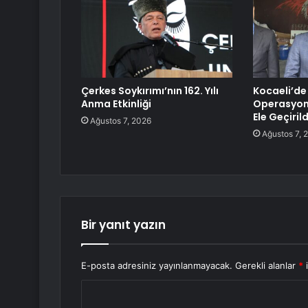
Çerkes Soykırımı’nın 162. Yılı
Kocaeli’de
Anma Etkinliği
Operasyonu
Ele Geçirild
Ağustos 7, 2026
Ağustos 7, 
Bir yanıt yazın
E-posta adresiniz yayınlanmayacak.
Gerekli alanlar
*
i
Y