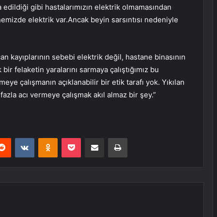
 edildiği gibi hastalarımızın elektrik olmamasından
anemizde elektrik var.Ancak beyin sarsıntısı nedeniyle
n kayıplarının sebebi elektrik değil, hastane binasının
ir felaketin yaralarını sarmaya çalıştığımız bu
eye çalışmanın açıklanabilir bir etik tarafı yok. Yıkılan
 fazla acı vermeye çalışmak akıl almaz bir şey.”
erest
Reddit
VKontakte
Odnoklassniki
Pocket
E-Posta ile paylaş
Yazdır