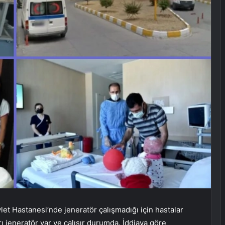
et Hastanesi’nde jeneratör çalışmadığı için hastalar
ı jeneratör var ve çalışır durumda. İddiaya göre