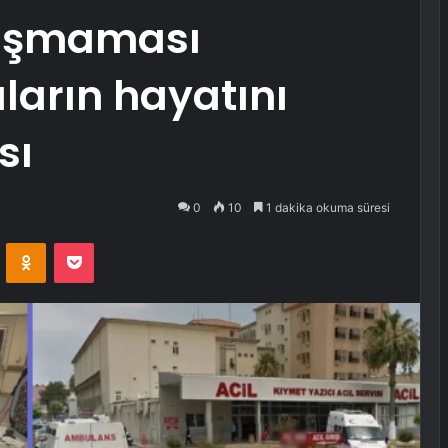
lışmaması
ların hayatını
sı
0
10
1 dakika okuma süresi
VKontakte
Odnoklassniki
Pocket