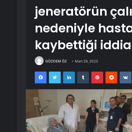
jeneratörün ça
nedeniyle hasta
kaybettiği iddia
GÖZDEM ÖZ
Mart 29, 2023
Facebook
Twitter
LinkedIn
Tumblr
Pinterest
Reddit