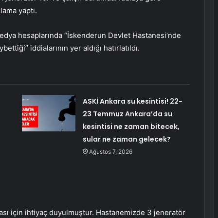
klama yaptı.
medya hesaplarında “İskenderun Devlet Hastanesi’nde
ettiği” iddialarının yer aldığı hatırlatıldı.
ASKİ Ankara su kesintisi! 22-
23 Temmuz Ankara’da su
kesintisi ne zaman bitecek,
sular ne zaman gelecek?
Ağustos 7, 2026
ı için ihtiyaç duyulmuştur. Hastanemizde 3 jeneratör