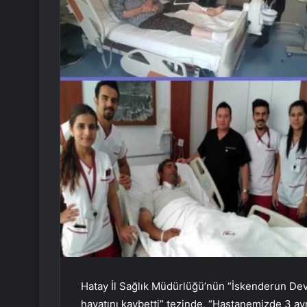
Hatay İl Sağlık Müdürlüğü’nün “İskenderun Devl
hayatını kaybetti” tezinde, “Hastanemizde 3 ayr