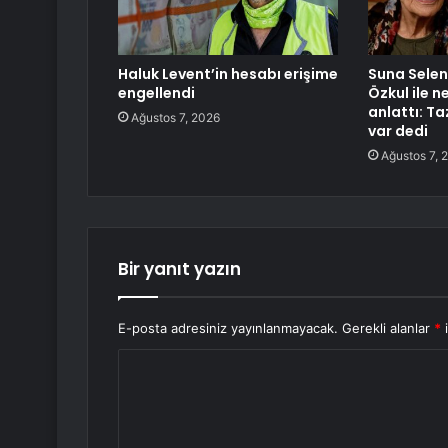
Haluk Levent’in hesabı erişime
Suna Selen 
engellendi
Özkul ile 
anlattı: T
Ağustos 7, 2026
var dedi
Ağustos 7, 
Bir yanıt yazın
E-posta adresiniz yayınlanmayacak.
Gerekli alanlar
*
i
Y
o
r