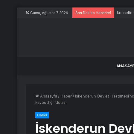
Kocaeli’d
Cuma, Ağustos 7 2026
Son Dakika Haberleri
ANASAY
Anasayfa
/
Haber
/
İskenderun Devlet Hastanesi’nd
kaybettiği iddiası
Haber
İskenderun Dev