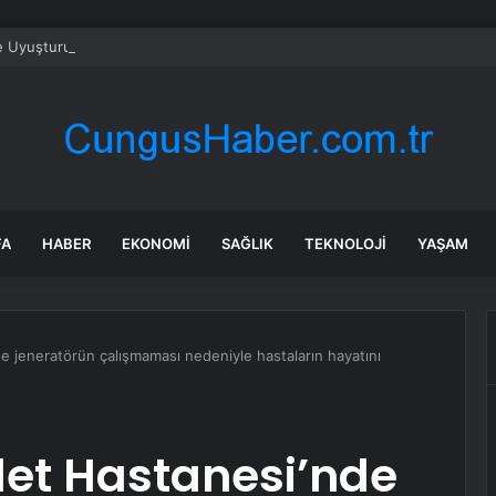
e Uyuşturucu Operasyonu: 1.7 Milyon Hap Ele Geçirildi
FA
HABER
EKONOMI
SAĞLIK
TEKNOLOJI
YAŞAM
e jeneratörün çalışmaması nedeniyle hastaların hayatını
let Hastanesi’nde