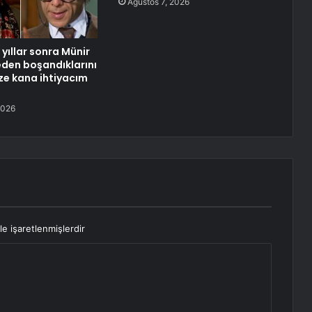
Ağustos 7, 2026
yıllar sonra Münir
neden boşandıklarını
aze kana ihtiyacım
2026
le işaretlenmişlerdir