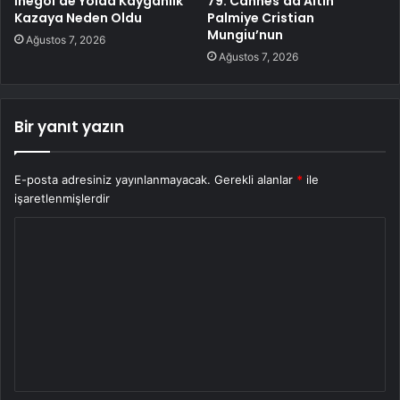
İnegöl’de Yolda Kayganlık
79. Cannes’da Altın
Kazaya Neden Oldu
Palmiye Cristian
Mungiu’nun
Ağustos 7, 2026
Ağustos 7, 2026
Bir yanıt yazın
E-posta adresiniz yayınlanmayacak.
Gerekli alanlar
*
ile
işaretlenmişlerdir
Y
o
r
u
m
*