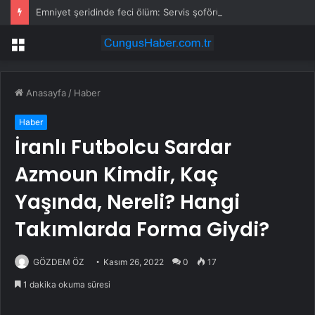
Emniyet şeridinde feci ölüm: Servis şoförüne midibüs çarptı
Menü
Anasayfa
/
Haber
Haber
İranlı Futbolcu Sardar
Azmoun Kimdir, Kaç
Yaşında, Nereli? Hangi
Takımlarda Forma Giydi?
GÖZDEM ÖZ
Kasım 26, 2022
0
17
1 dakika okuma süresi