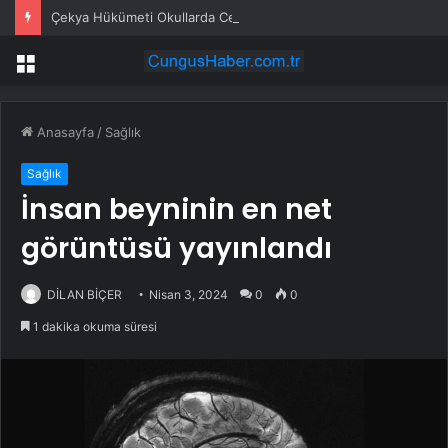
Çekya Hükümeti Okullarda Cep Telefonu Yasağını Onayladı
Menü
Anasayfa
/
Sağlık
Sağlık
İnsan beyninin en net
görüntüsü yayınlandı
DİLAN BİÇER
Nisan 3, 2024
0
0
1 dakika okuma süresi