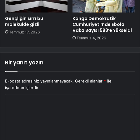
Gençliğin sırrı bu
Kongo Demokratik
molekülde gizli
Cumhuriyeti’nde Ebola
Vaka Sayısı 598’e Yükseldi
Temmuz 17, 2026
Temmuz 4, 2026
Bir yanıt yazın
E-posta adresiniz yayınlanmayacak.
Gerekli alanlar
*
ile
işaretlenmişlerdir
Y
o
r
u
m