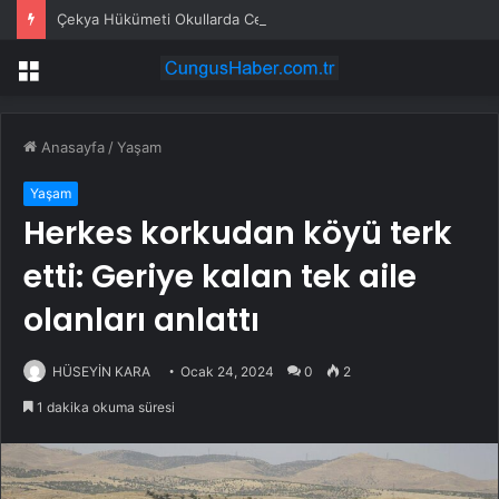
Çekya Hükümeti Okullarda Cep Telefonu Yasağını Onayladı
Menü
Anasayfa
/
Yaşam
Yaşam
Herkes korkudan köyü terk
etti: Geriye kalan tek aile
olanları anlattı
HÜSEYİN KARA
Ocak 24, 2024
0
2
1 dakika okuma süresi