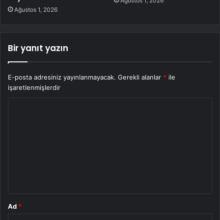
Ağustos 1, 2026
Ağustos 1, 2026
Bir yanıt yazın
E-posta adresiniz yayınlanmayacak.
Gerekli alanlar
*
ile
işaretlenmişlerdir
Y
o
r
u
m
*
Ad
*