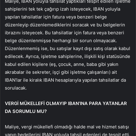
Maliye, IBAN yoluyla tahsilat yaptıkları tespit edilen işletme
sahiplerini tek tek çağırıp izah isteyecek, IBAN yoluyla
yapılan tahsilatlar için fatura veya benzeri belge
düzenleyip düzenlemediklerini soracak ve bu belgelerin
ibrazını isteyecek. Bu tahsilatlar için fatura veya benzeri
belge düzenlenmişse herhangi bir sorun olmayacak.
Düzenlenmemiş ise, bu satışlar kayıt dışı satış olarak kabul
edilecek. Ayrıca, işletme sahiplerine, ilişkili kişi statüsünde
kabul edilen kişilere (eş, çocuk, anne, baba gibi yakın
akrabalar ile sekreter, işçi gibi işletme çalışanları) ait
IBAN’lar ile kiralık IBAN hesaplarıyla yapılan tahsilatlar da
sorulacak.
VERGİ MÜKELLEFİ OLMAYIP IBAN’INA PARA YATANLAR
DA SORUMLU MU?
Maliye, vergi mükellefi olmadığı halde mal ve hizmet satışı
yapıp bedellerini IBAN yoluyla tahsil edenleri de tespit etti.