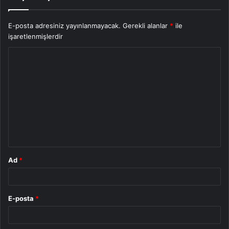
E-posta adresiniz yayınlanmayacak.
Gerekli alanlar
*
ile
işaretlenmişlerdir
Y
o
r
u
m
*
Ad
*
E-posta
*