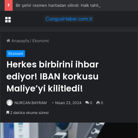
Bir şehir resmen haritadan silindi: Halk tahliye edildi
Menü
Anasayfa
/
Ekonomi
Ekonomi
Herkes birbirini ihbar
ediyor! IBAN korkusu
Maliye’yi kilitledi!
NURCAN BAYRAM
Nisan 23, 2024
0
0
2 dakika okuma süresi