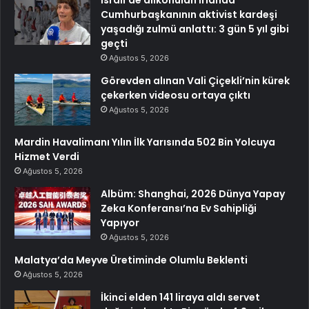
İsrail’de alıkonulan İrlanda
Cumhurbaşkanının aktivist kardeşi
yaşadığı zulmü anlattı: 3 gün 5 yıl gibi
geçti
Ağustos 5, 2026
Görevden alınan Vali Çiçekli’nin kürek
çekerken videosu ortaya çıktı
Ağustos 5, 2026
Mardin Havalimanı Yılın İlk Yarısında 502 Bin Yolcuya
Hizmet Verdi
Ağustos 5, 2026
Albüm: Shanghai, 2026 Dünya Yapay
Zeka Konferansı’na Ev Sahipliği
Yapıyor
Ağustos 5, 2026
Malatya’da Meyve Üretiminde Olumlu Beklenti
Ağustos 5, 2026
İkinci elden 141 liraya aldı servet