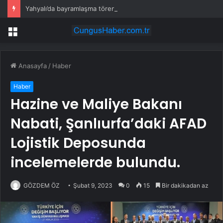
Yahyalı’da bayramlaşma töreni düzenlendi
Menü
Anasayfa
/
Haber
Haber
Hazine ve Maliye Bakanı
Nabati, Şanlıurfa’daki AFAD
Lojistik Deposunda
incelemelerde bulundu.
GÖZDEM ÖZ
Şubat 9, 2023
0
15
Bir dakikadan az