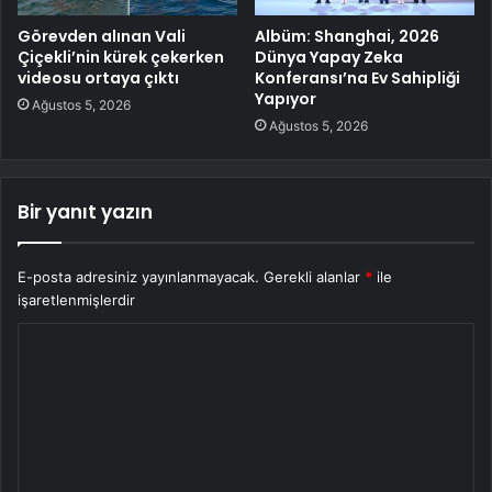
Görevden alınan Vali
Albüm: Shanghai, 2026
Çiçekli’nin kürek çekerken
Dünya Yapay Zeka
videosu ortaya çıktı
Konferansı’na Ev Sahipliği
Yapıyor
Ağustos 5, 2026
Ağustos 5, 2026
Bir yanıt yazın
E-posta adresiniz yayınlanmayacak.
Gerekli alanlar
*
ile
işaretlenmişlerdir
Y
o
r
u
m