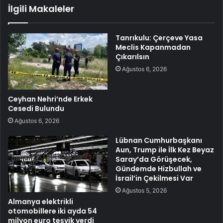
İlgili Makaleler
Tanrıkulu: Çerçeve Yasa
Meclis Kapanmadan
Çıkarılsın
Ağustos 6, 2026
Ceyhan Nehri’nde Erkek
Cesedi Bulundu
Ağustos 6, 2026
Lübnan Cumhurbaşkanı
Aun, Trump ile İlk Kez Beyaz
Saray’da Görüşecek,
Gündemde Hizbullah ve
İsrail’in Çekilmesi Var
Ağustos 5, 2026
Almanya elektrikli
otomobillere iki ayda 54
milyon euro teşvik verdi