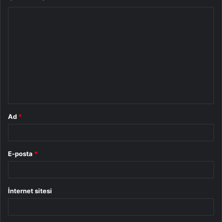
Y
o
r
u
m
*
Ad
*
E-posta
*
İnternet sitesi