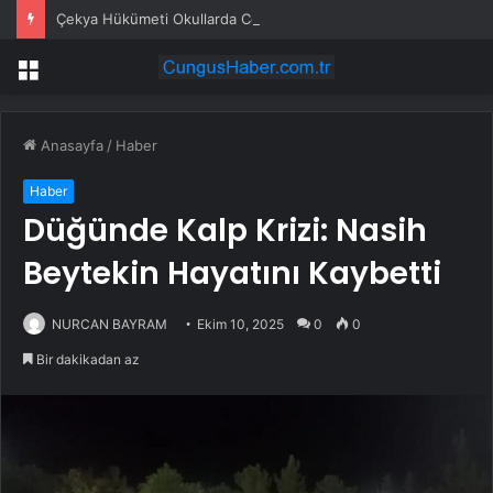
Çekya Hükümeti Okullarda Cep Telefonu Yasağını Onayladı
Menü
Anasayfa
/
Haber
Haber
Düğünde Kalp Krizi: Nasih
Beytekin Hayatını Kaybetti
NURCAN BAYRAM
Ekim 10, 2025
0
0
Bir dakikadan az