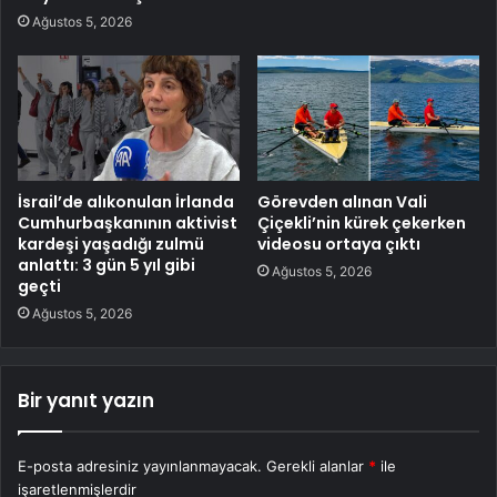
Ağustos 5, 2026
İsrail’de alıkonulan İrlanda
Görevden alınan Vali
Cumhurbaşkanının aktivist
Çiçekli’nin kürek çekerken
kardeşi yaşadığı zulmü
videosu ortaya çıktı
anlattı: 3 gün 5 yıl gibi
Ağustos 5, 2026
geçti
Ağustos 5, 2026
Bir yanıt yazın
E-posta adresiniz yayınlanmayacak.
Gerekli alanlar
*
ile
işaretlenmişlerdir