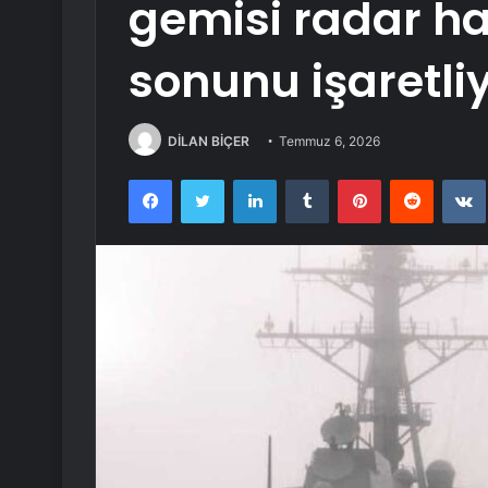
gemisi radar h
sonunu işaretli
DİLAN BİÇER
Temmuz 6, 2026
Facebook
Twitter
LinkedIn
Tumblr
Pinterest
Reddit