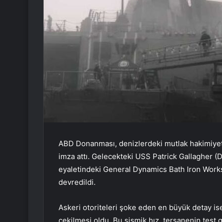
ABD Donanması, denizlerdeki mutlak hakimiyet h
imza attı. Gelecekteki USS Patrick Gallagher 
eyaletindeki General Dynamics Bath Iron Wor
devredildi.
Askeri otoriteleri şoke eden en büyük detay is
çekilmesi oldu. Bu sismik hız, tersanenin test 