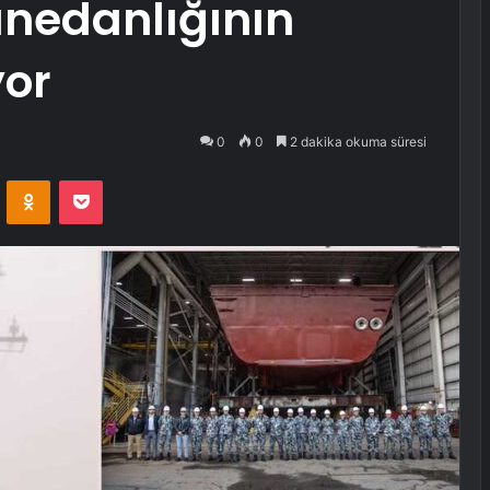
anedanlığının
yor
0
0
2 dakika okuma süresi
VKontakte
Odnoklassniki
Pocket