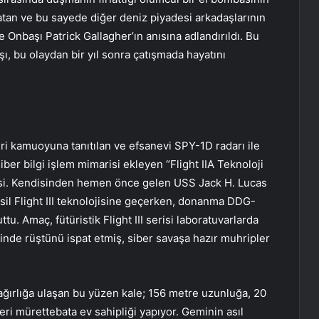
tan ve bu sayede diğer deniz piyadesi arkadaşlarının
 Onbaşı Patrick Gallagher’ın anısına adlandırıldı. Bu
, bu olaydan bir yıl sonra çatışmada hayatını
ri kamuoyuna tanıtılan ve efsanevi SPY-1D radarı ile
er bilgi işlem mimarisi ekleyen “Flight IIA Teknoloji
isi. Kendisinden hemen önce gelen USS Jack H. Lucas
esil Flight III teknolojisine geçerken, donanma DDG-
ttu. Amaç, fütüristik Flight III serisi laboratuvarlarda
de rüştünü ispat etmiş, siber savaşa hazır muhripler
ağırlığa ulaşan bu yüzen kale; 156 metre uzunluğa, 20
eri mürettebata ev sahipliği yapıyor. Geminin asıl