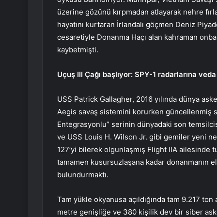
üzerine gözünü kırpmadan atlayarak nehre fırla
hayatını kurtaran İrlandalı göçmen Deniz Piyade
cesaretiyle Donanma Haçı alan kahraman onbaşı
kaybetmişti.
Uçuş III Çağı başlıyor: SPY-1 radarlarına veda
USS Patrick Gallagher, 2016 yılında dünya aske
Aegis savaş sistemini korurken güncellenmiş sib
Entegrasyonlu” serinin dünyadaki son temsilc
ve USS Louis H. Wilson Jr. gibi gemiler yeni n
127’yi bilerek olgunlaşmış Flight IIA ailesinde tu
tamamen kusursuzlaşana kadar donanmanın elin
bulundurmaktı.
Tam yükle okyanusa açıldığında tam 9.217 ton 
metre genişliğe ve 380 kişilik dev bir siber ask