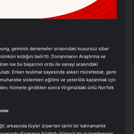
oung, geminin denemeler sırasındaki kusursuz siber
mümkün kıldığını belirtti. Donanmanın Araştırma ve
an ise bu başarının ordu ile sanayi arasındaki
guladı. Erken teslimat sayesinde askeri mürettebat, gemi
uharebe sistemleri eğitimi ve yeterlilik kazanmak için
dev, hizmete girdikten sonra Virginia’daki ünlü Norfolk
nısı
ğil; arkasında tüyler ürperten tarihi bir kahramanlık
ırasında düşmanın fırlattığı ölümcül bir el bombasının