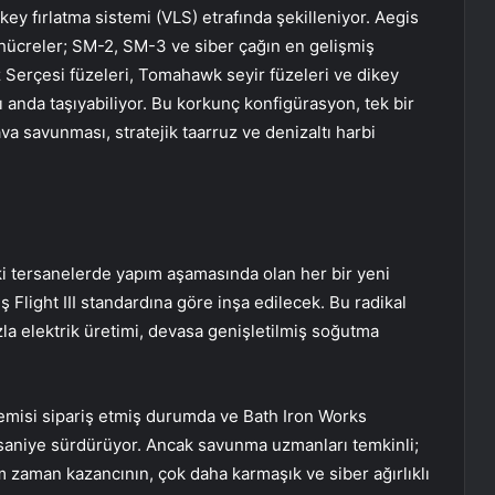
ey fırlatma sistemi (VLS) etrafında şekilleniyor. Aegis
hücreler; SM-2, SM-3 ve siber çağın en gelişmiş
 Serçesi füzeleri, Tomahawk seyir füzeleri ve dikey
ı anda taşıyabiliyor. Bu korkunç konfigürasyon, tek bir
a savunması, stratejik taarruz ve denizaltı harbi
ki tersanelerde yapım aşamasında olan her bir yeni
ş Flight III standardına göre inşa edilecek. Bu radikal
a elektrik üretimi, devasa genişletilmiş soğutma
gemisi sipariş etmiş durumda ve Bath Iron Works
saniye sürdürüyor. Ancak savunma uzmanları temkinli;
zaman kazancının, çok daha karmaşık ve siber ağırlıklı