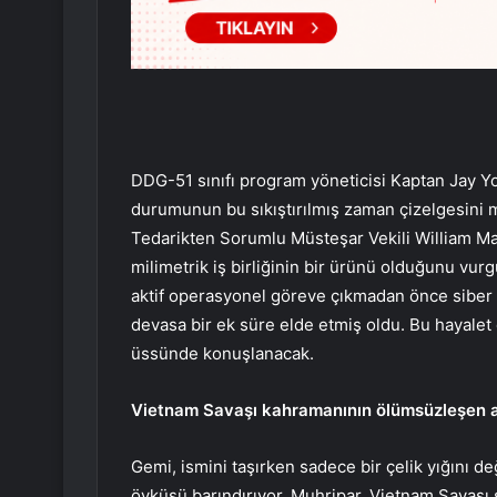
DDG-51 sınıfı program yöneticisi Kaptan Jay Y
durumunun bu sıkıştırılmış zaman çizelgesini 
Tedarikten Sorumlu Müsteşar Vekili William Mah
milimetrik iş birliğinin bir ürünü olduğunu vur
aktif operasyonel göreve çıkmadan önce siber m
devasa bir ek süre elde etmiş oldu. Bu hayalet 
üssünde konuşlanacak.
Vietnam Savaşı kahramanının ölümsüzleşen a
Gemi, ismini taşırken sadece bir çelik yığını de
öyküsü barındırıyor. Muhripar, Vietnam Savaşı s