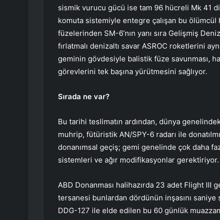
sismik vurucu gücü ise tam 96 hücreli Mk 41 dik
komuta sistemiyle entegre çalışan bu ölümcül 
füzelerinden SM-6’nın yanı sıra Gelişmiş Deniz
fırlatmalı denizaltı savar ASROC roketlerini ayn
geminin gövdesiyle balistik füze savunması, hav
görevlerini tek başına yürütmesini sağlıyor.
Sırada ne var?
Bu tarihi teslimatın ardından, dünya genelinde
muhrip, fütüristik AN/SPY-6 radarı ile donatılmı
donanımsal geçiş; gemi genelinde çok daha fazl
sistemleri ve ağır modifikasyonlar gerektiriyor.
ABD Donanması halihazırda 23 adet Flight III 
tersanesi bunlardan dördünün inşasını saniye 
DDG-127 ile elde edilen bu 60 günlük muazzam 