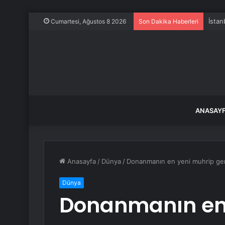
İstan
Cumartesi, Ağustos 8 2026
Son Dakika Haberleri
ANASAY
Anasayfa
/
Dünya
/
Donanmanın en yeni muhrip gemi
Dünya
Donanmanın en