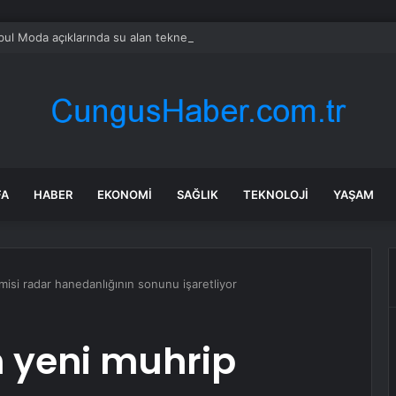
bul Moda açıklarında su alan teknedeki 4 kişi kurtarıldı
FA
HABER
EKONOMI
SAĞLIK
TEKNOLOJI
YAŞAM
si radar hanedanlığının sonunu işaretliyor
 yeni muhrip