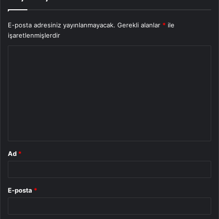
E-posta adresiniz yayınlanmayacak.
Gerekli alanlar
*
ile
işaretlenmişlerdir
Y
o
r
u
m
*
Ad
*
E-posta
*