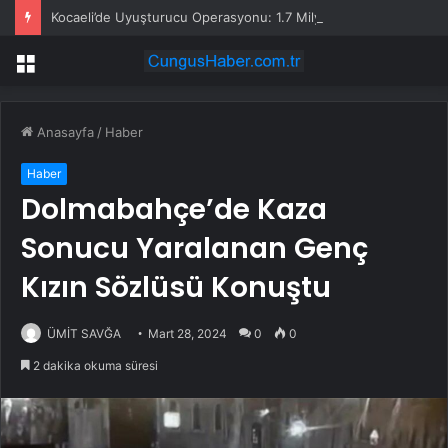
Kocaeli’de Uyuşturucu Operasyonu: 1.7 Milyon Hap Ele Geçirildi
Menü
Anasayfa
/
Haber
Haber
Dolmabahçe’de Kaza
Sonucu Yaralanan Genç
Kızın Sözlüsü Konuştu
ÜMİT SAVĞA
Mart 28, 2024
0
0
2 dakika okuma süresi