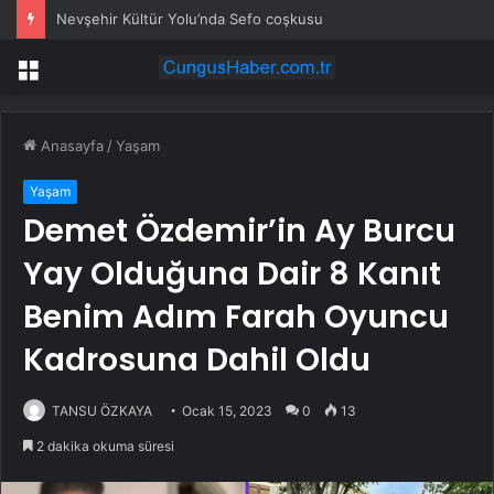
Nevşehir Kültür Yolu’nda Sefo coşkusu
Menü
Anasayfa
/
Yaşam
Yaşam
Demet Özdemir’in Ay Burcu
Yay Olduğuna Dair 8 Kanıt
Benim Adım Farah Oyuncu
Kadrosuna Dahil Oldu
TANSU ÖZKAYA
Ocak 15, 2023
0
13
2 dakika okuma süresi