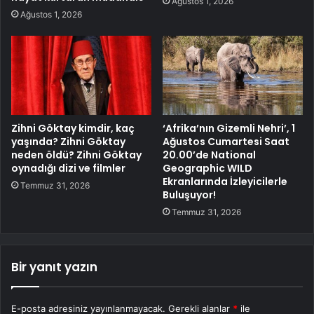
Ağustos 1, 2026
Ağustos 1, 2026
Zihni Göktay kimdir, kaç
‘Afrika’nın Gizemli Nehri’, 1
yaşında? Zihni Göktay
Ağustos Cumartesi Saat
neden öldü? Zihni Göktay
20.00’de National
oynadığı dizi ve filmler
Geographic WILD
Ekranlarında İzleyicilerle
Temmuz 31, 2026
Buluşuyor!
Temmuz 31, 2026
Bir yanıt yazın
E-posta adresiniz yayınlanmayacak.
Gerekli alanlar
*
ile