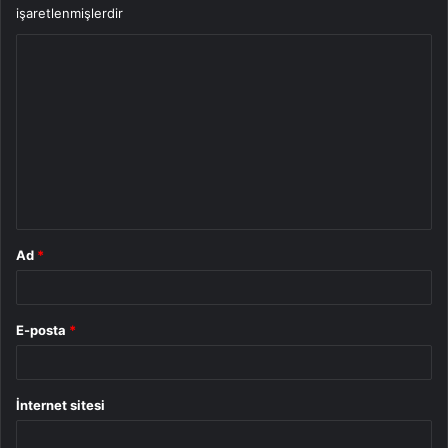
işaretlenmişlerdir
Y
o
r
u
m
*
Ad
*
E-posta
*
İnternet sitesi