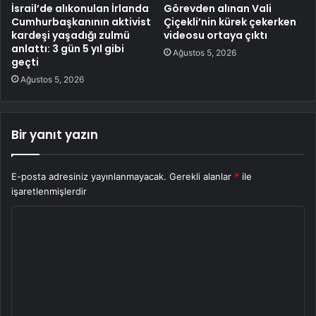
İsrail’de alıkonulan İrlanda
Görevden alınan Vali
Cumhurbaşkanının aktivist
Çiçekli’nin kürek çekerken
kardeşi yaşadığı zulmü
videosu ortaya çıktı
anlattı: 3 gün 5 yıl gibi
Ağustos 5, 2026
geçti
Ağustos 5, 2026
Bir yanıt yazın
E-posta adresiniz yayınlanmayacak.
Gerekli alanlar
*
ile
işaretlenmişlerdir
Y
o
r
u
m