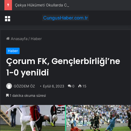
Çekya Hükümeti Okullarda Cep Telefonu Yasağını Onayladı
Menü
Anasayfa
/
Haber
Haber
Çorum FK, Gençlerbirliği’ne
1-0 yenildi
GÖZDEM ÖZ
Eylül 6, 2023
0
15
1 dakika okuma süresi