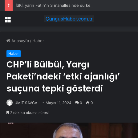
İSKİ, yarın Fatih’in 3 mahallesinde su kesintisi uygulayacak
Menü
Anasayfa
/
Haber
Haber
CHP’li Bülbül, Yargı
Paketi’ndeki ‘etki ajanlığı’
suçuna tepki gösterdi
ÜMİT SAVĞA
Mayıs 11, 2024
0
0
2 dakika okuma süresi