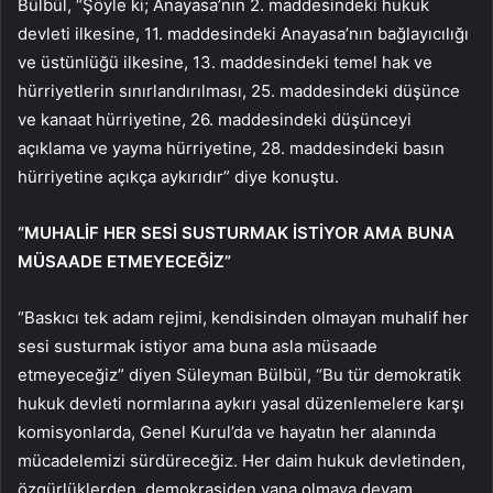
Bülbül, “Şöyle ki; Anayasa’nın 2. maddesindeki hukuk
devleti ilkesine, 11. maddesindeki Anayasa’nın bağlayıcılığı
ve üstünlüğü ilkesine, 13. maddesindeki temel hak ve
hürriyetlerin sınırlandırılması, 25. maddesindeki düşünce
ve kanaat hürriyetine, 26. maddesindeki düşünceyi
açıklama ve yayma hürriyetine, 28. maddesindeki basın
hürriyetine açıkça aykırıdır” diye konuştu.
“MUHALİF HER SESİ SUSTURMAK İSTİYOR AMA BUNA
MÜSAADE ETMEYECEĞİZ”
“Baskıcı tek adam rejimi, kendisinden olmayan muhalif her
sesi susturmak istiyor ama buna asla müsaade
etmeyeceğiz” diyen Süleyman Bülbül, “Bu tür demokratik
hukuk devleti normlarına aykırı yasal düzenlemelere karşı
komisyonlarda, Genel Kurul’da ve hayatın her alanında
mücadelemizi sürdüreceğiz. Her daim hukuk devletinden,
özgürlüklerden, demokrasiden yana olmaya devam