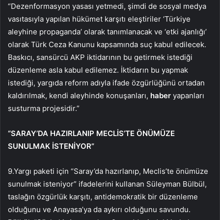
“Dezenformasyon yasası yetmedi, şimdi de sosyal medya
vasıtasıyla yapılan hükümet karşıtı eleştiriler ‘Türkiye
aleyhine propaganda’ olarak tanımlanacak ve ‘etki ajanlığı’
olarak Türk Ceza Kanunu kapsamında suç kabul edilecek.
Baskıcı, sansürcü AKP iktidarının bu getirmek istediği
düzenleme asla kabul edilemez. İktidarın bu yapmak
istediği, yargıda reform adıyla ifade özgürlüğünü ortadan
kaldırılmak, kendi aleyhinde konuşanları,
haber
yapanları
susturma projesidir.”
“SARAY’DA HAZIRLANIP MECLİS’TE ÖNÜMÜZE
SUNULMAK İSTENİYOR”
9.Yargı paketi için “Saray’da hazırlanıp, Meclis’te önümüze
sunulmak isteniyor” ifadelerini kullanan Süleyman Bülbül,
taslağın özgürlük karşıtı, antidemokratik bir düzenleme
olduğunu ve Anayasa’ya da aykırı olduğunu savundu.