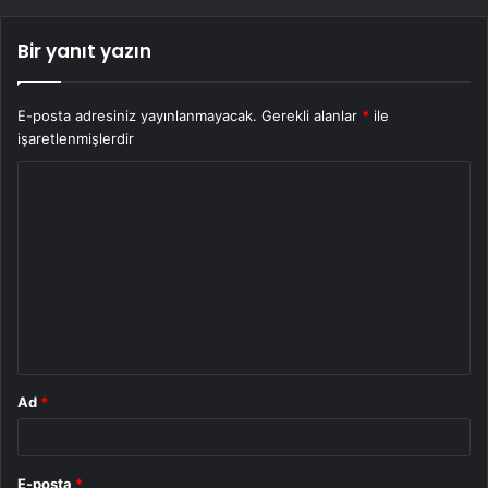
Bir yanıt yazın
E-posta adresiniz yayınlanmayacak.
Gerekli alanlar
*
ile
işaretlenmişlerdir
Y
o
r
u
m
*
Ad
*
E-posta
*