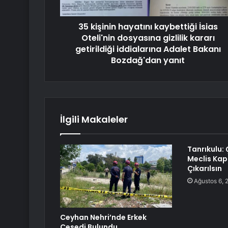
35 kişinin hayatını kaybettiği İsias
Oteli'nin dosyasına gizlilik kararı
getirildiği iddialarına Adalet Bakanı
Bozdağ'dan yanıt
İlgili Makaleler
Tanrıkulu:
Meclis Ka
Çıkarılsın
Ağustos 6, 
Ceyhan Nehri’nde Erkek
Cesedi Bulundu