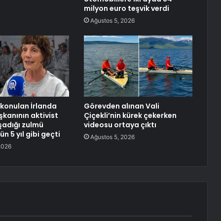
milyon euro teşvik verdi
Ağustos 5, 2026
lıkonulan İrlanda
Görevden alınan Vali
anının aktivist
Çiçekli’nin kürek çekerken
şadığı zulmü
videosu ortaya çıktı
ün 5 yıl gibi geçti
Ağustos 5, 2026
2026