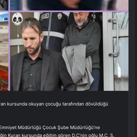
ran kursunda okuyan çocuğu tarafından dövüldüğü
çe Emniyet Müdürlüğü Çocuk Şube Müdürlüğü’ne
eğin Kuran kursunda eğitim gören D.Ç’nin oğlu M.Ç, S.