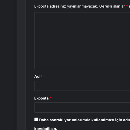
E-posta adresiniz yayınlanmayacak.
Gerekli alanlar
*
i
Y
o
r
u
m
*
Ad
*
E-posta
*
Daha sonraki yorumlarımda kullanılması için adı
kaydedilsin.