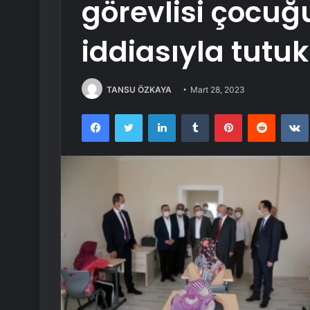
görevlisi çocu
iddiasıyla tutuk
TANSU ÖZKAYA
Mart 28, 2023
Facebook
Twitter
LinkedIn
Tumblr
Pinterest
Reddit