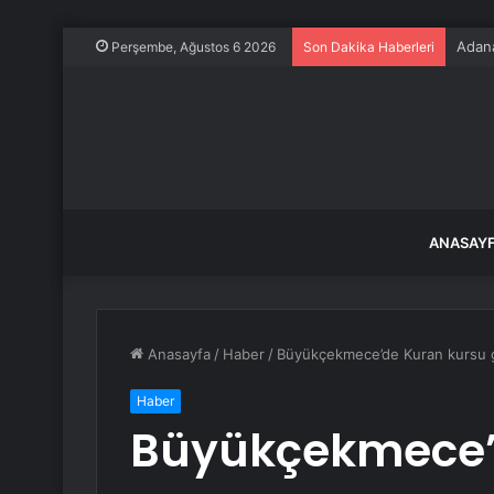
Adana
Perşembe, Ağustos 6 2026
Son Dakika Haberleri
ANASAY
Anasayfa
/
Haber
/
Büyükçekmece’de Kuran kursu gö
Haber
Büyükçekmece’