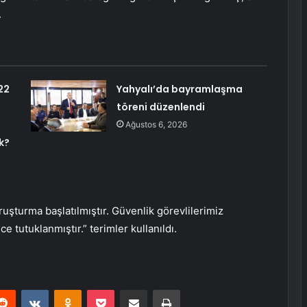
.
22
Yahyalı’da bayramlaşma
töreni düzenlendi
Ağustos 6, 2026
k?
uşturma başlatılmıştır. Güvenlik görevlilerimiz
e tutuklanmıştır.” terimler kullanıldı.
erest
Reddit
VKontakte
Odnoklassniki
Pocket
E-Posta ile paylaş
Yazdır