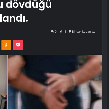
ğu dövdüğü
landı.
0
11
Bir dakikadan az
VKontakte
Odnoklassniki
Pocket