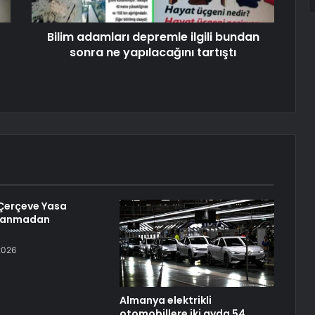
Bilim adamları depremle ilgili bundan
sonra ne yapılacağını tartıştı
 Çerçeve Yasa
panmadan
2026
Almanya elektrikli
otomobillere iki ayda 54